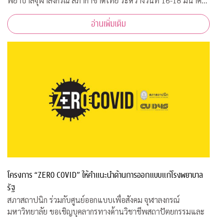
พยาบาลจุฬาลงกรณ์ สภากาชาดไทย ระหว่างวันที่ 16-18 มีนาคม
2563 เวลา 08.00-15.00 ณ ฝ่ายธนาคารเลือด ชั้น 3B อาคารภูมิสิ
อ่านเพิ่มเติม
ริมังคลานุสรณ์ รพ.จุฬาลงกร
โครงการ “ZERO COVID” ให้คำแนะนำด้านการออกแบบแก่โรงพยาบาล
รัฐ
สภาสถาปนิก ร่วมกับศูนย์ออกแบบเพื่อสังคม จุฬาลงกรณ์
มหาวิทยาลัย ขอเชิญบุคลากรทางด้านวิชาชีพสถาปัตยกรรมและ