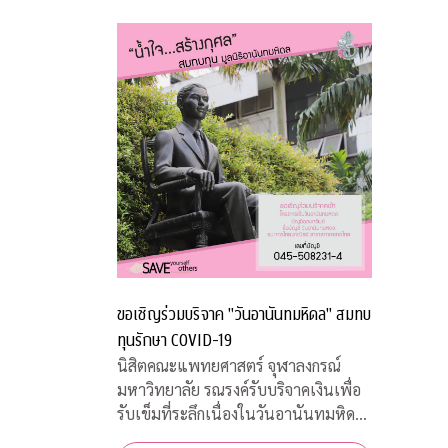
เปิดรับสมัครประชาชนทั่วไปจำนวน
200 อัตรา
ขอเชิญร่วมบริจาค "วันอานันทมหิดล" สมทบ
ทุนรักษา COVID-19
นิสิตคณะแพทยศาสตร์ จุฬาลงกรณ์
มหาวิทยาลัย รณรงค์รับบริจาคเงินเพื่อ
รับเข็มที่ระลึกเนื่องในวันอานันทมหิดล
วันคล้ายสวรรคต ร.8 ผู้พระราชทาน