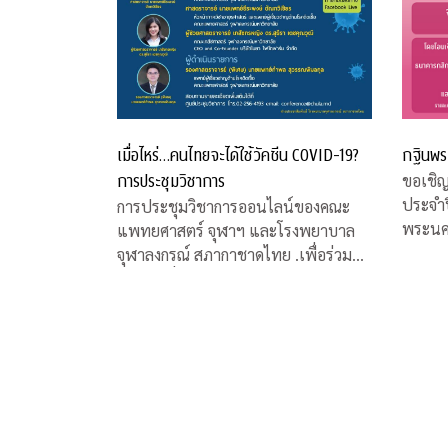
เมื่อไหร่…คนไทยจะได้ใช้วัคซีน COVID-19?
กฐินพร
การประชุมวิชาการ
ขอเชิ
ประจำป
การประชุมวิชาการออนไลน์ของคณะ
พระนค
แพทยศาสตร์ จุฬาฯ และโรงพยาบาล
จุฬาลงกรณ์ สภากาชาดไทย .เพื่อร่วมหา
คำตอบเรื่องวัคซีน COVID-19