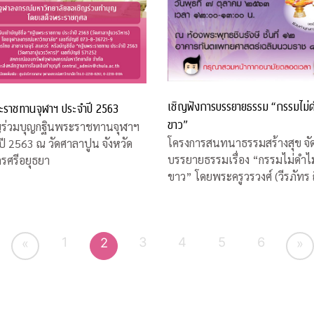
เชิญฟังการบรรยายธรรม “กรรมไม่ด
ะราชทานจุฬาฯ ประจำปี 2563
ขาว”
ญร่วมบุญกฐินพระราชทานจุฬาฯ
โครงการสนทนาธรรมสร้างสุข จั
ี 2563 ณ วัดศาลาปูน จังหวัด
บรรยายธรรมเรื่อง “กรรมไม่ดำไม
รศรีอยุธยา
ขาว” โดยพระครูวรวงศ์ (วีรภัทร 
ญาโณ)
1
3
4
5
6
2
«
»