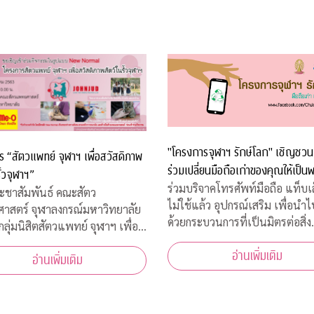
"โครงการจุฬาฯ รักษ์โลก" เชิญชวน
 “สัตวแพทย์ จุฬาฯ เพื่อสวัสดิภาพ
ร่วมเปลี่ยนมือถือเก่าของคุณให้เป็นพ
ั้วจุฬาฯ”
ร่วมบริจาคโทรศัพท์มือถือ แท็บเล็
ะชาสัมพันธ์ คณะสัตว
ไม่ใช้แล้ว อุปกรณ์เสริม เพื่อนำ
าสตร์ จุฬาลงกรณ์มหาวิทยาลัย
ด้วยกระบวนการที่เป็นมิตรต่อสิ่ง
กลุ่มนิสิตสัตวแพทย์ จุฬาฯ เพื่อ
แวดล้อม มือถือเก่า/แท็บเล็ต 1 เครื่อง
ภาพสัตว์ ขอเชิญผู้สนใจเข้าร่วม
อ่านเพิ่มเติม
โครงการฯ และ TES มอบเงิน 10
อ่านเพิ่มเติม
ิด “โครงการ “สัตวแพทย์ จุฬาฯ
ให้กับ "กองทุนภูมิคุ้มกันบำบัดมะเ
วัสดิภาพสัตว์ในรั้วจุฬาฯ” ในวัน
จุฬาฯ"
 5 สิงหาคม 2563 เวลา 08.45 –
น. ณ ห้อ