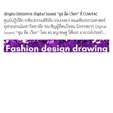
เชิญชม นิทรรศการ Digital Sound “ซุม อึด เวียก” ที่ CUArt4C
ศูนย์ปฏิบัติการศิลปกรรมดิจิทัล (FAAMAI) คณะศิลปกรรมศาสตร์
จุฬาลงกรณ์มหาวิทยาลัย ขอเชิญผู้ที่สนใจชม นิทรรศการ Digital
Sound “ซุม อึด เวียก” โดย ดร.ดนุเชษฐ วิสัยจร อาจารย์ประจำ
คณะศิลปกรรมศาสตร์ จุฬาฯ และคุณวรงค์ บุญอารีย์ ศิลปินพื้น
บ้าน ระหว่างวันที่ 12 -16