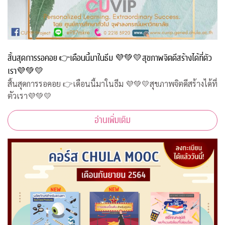
สิ้นสุดการรอคอย 👉เดือนนี้มาในธีม 💜💚💛สุขภาพจิตดีสร้างได้ที่ตัว
เรา💜💚💛
สิ้นสุดการรอคอย 👉เดือนนี้มาในธีม 💜💚💛สุขภาพจิตดีสร้างได้ที่
ตัวเรา💜💚💛
อ่านเพิ่มเติม