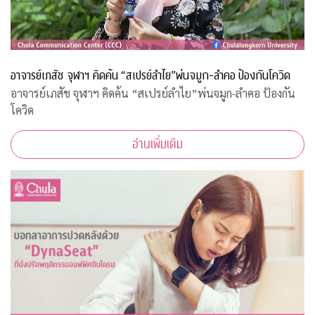
อาจารย์เภสัช จุฬาฯ คิดค้น “สเปรย์ลำไย”พ่นจมูก-ลำคอ ป้องกันโควิด
อาจารย์เภสัช จุฬาฯ คิดค้น “สเปรย์ลำไย”พ่นจมูก-ลำคอ ป้องกัน
โควิด
อ่านเพิ่มเติม