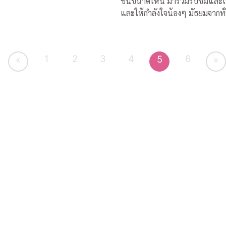
ขึ้นขนาดไหน มาร่วมรับชมและเชียร์
และให้กำลังใจน้องๆ มัธยมจากทั
ประเทศ ได้ทางสถานีโทรทัศน์ไท
เอส (Thai PBS) และออกอากาศคู่ขนาน
กันทางสถานีโทรทัศน์เอแอลทีวี
1
2
3
4
6
5
«
»