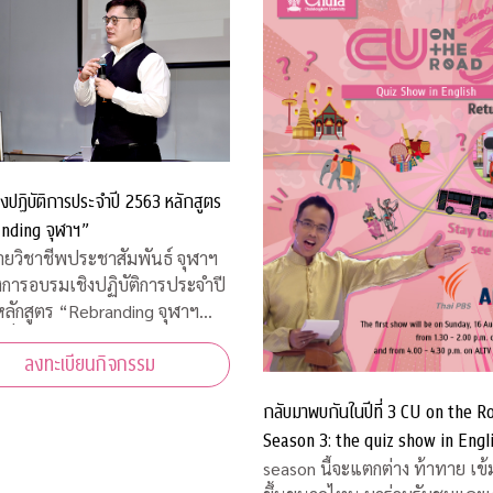
งปฏิบัติการประจำปี 2563 หลักสูตร
nding จุฬาฯ”
่ายวิชาชีพประชาสัมพันธ์ จุฬาฯ
งการอบรมเชิงปฏิบัติการประจำปี
ลักสูตร “Rebranding จุฬาฯ
สื่อสารประชาสัมพันธ์ภายหลัง
ลงทะเบียนกิจกรรม
ารณ์โควิด-19”
กลับมาพบกันในปีที่ 3 CU on the R
Season 3: the quiz show in Engl
คิดชิงไหวชิงพริบสุดมันส์ ส่งตรงถึง
season นี้จะแตกต่าง ท้าทาย เข้