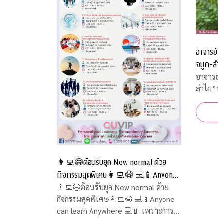
อาจารย์
จมูก-ลำ
อาจารย
ลำไย”พ
👨‍💻😷ต้อนรับยุค New normal ด้วย
กิจกรรมสุดพิเศษ👩‍💻😷 💻📱Anyone
can learn Anywhere 💻📱 เพราะการ
👨‍💻😷ต้อนรับยุค New normal ด้วย
กิจกรรมสุดพิเศษ👩‍💻😷 💻📱Anyone
เรียนรู้ไม่มีวันสิ้นสุด
can learn Anywhere 💻📱 เพราะการ