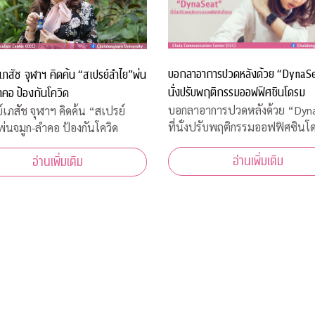
บอกลาอาการปวดหลังด้วย “DynaSea
เภสัช จุฬาฯ คิดค้น “สเปรย์ลำไย”พ่น
นั่งปรับพฤติกรรมออฟฟิศซินโดรม
คอ ป้องกันโควิด
บอกลาอาการปวดหลังด้วย “Dyn
์เภสัช จุฬาฯ คิดค้น “สเปรย์
ที่นั่งปรับพฤติกรรมออฟฟิศซินโ
่นจมูก-ลำคอ ป้องกันโควิด
อ่านเพิ่มเติม
อ่านเพิ่มเติม