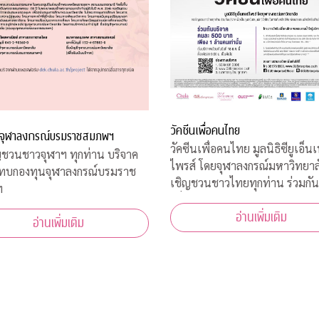
วัคซีนเพื่อคนไทย
จุฬาลงกรณ์บรมราชสมภพฯ
วัคซีนเพื่อคนไทย มูลนิธิซียูเอ็นเ
ชวนชาวจุฬาฯ ทุกท่าน บริจาค
ไพรส์ โดยจุฬาลงกรณ์มหาวิทยาล
มทบกองทุนจุฬาลงกรณ์บรมราช
เชิญชวนชาวไทยทุกท่าน ร่วมกัน
ฯ
เพื่อเป็นทุนสนับสนุน นักวิจัยไ
อ่านเพิ่มเติม
ค้นคว้าวิจัย พัฒนา และผลิตวัคซ
อ่านเพิ่มเติม
โควิด-19*