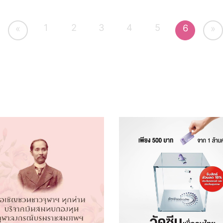
1
2
3
4
5
6
«
»