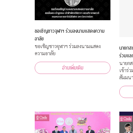
ขอเชิญชาวจุฬาฯ ร่วมลงนามแสดงความ
อาลัย
ขอเชิญชาวจุฬาฯ ร่วมลงนามแสดง
นายกสภ
ความอาลัย
ร่วมแล
Global
นายกสภ
อ่านเพิ่มเติม
เข้าร่
สัมมนา
ฮ่องกง