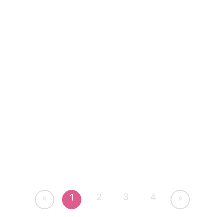
2
3
4
1
«
»