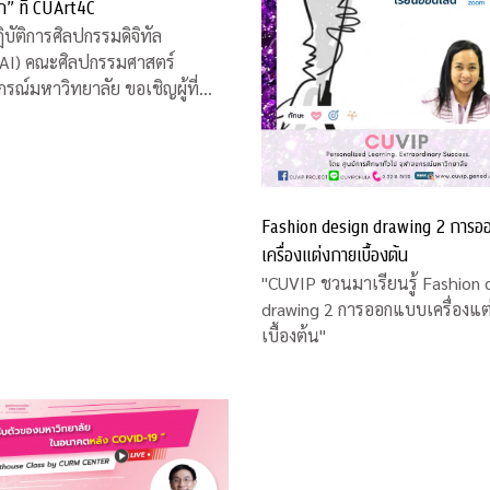
ยก” ที่ CUArt4C
ิบัติการศิลปกรรมดิจิทัล
AI) คณะศิลปกรรมศาสตร์
กรณ์มหาวิทยาลัย ขอเชิญผู้ที่
 นิทรรศการ Digital Sound
ึด เวียก” โดย ดร.ดนุเชษฐ วิสัยจร
ย์ประจำคณะศิลปกรรมศาสตร์
และคุณวรงค์ บุญอารีย์ ศิลปินพื้น
หว่างวันที่ 12 -16
Fashion design drawing 2 การ
เครื่องแต่งกายเบื้องต้น
"CUVIP ชวนมาเรียนรู้ Fashion 
drawing 2 การออกแบบเครื่องแต
เบื้องต้น"