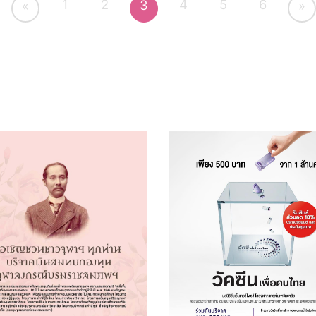
1
2
4
5
6
3
«
»