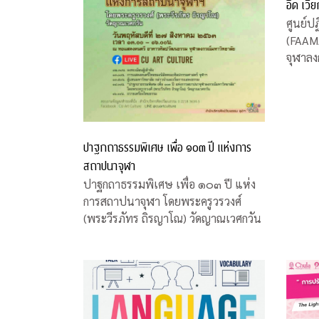
อึด เวี
ศูนย์ปฏ
(FAAM
จุฬาลง
สนใจชม
“ซุม อ
อาจาร
จุฬาฯ 
บ้าน ระ
ปาฐกถาธรรมพิเศษ เพื่อ ๑๐๓ ปี แห่งการ
สถาปนาจุฬา
ปาฐกถาธรรมพิเศษ เพื่อ ๑๐๓ ปี แห่ง
การสถาปนาจุฬา โดยพระครูวรวงศ์
(พระวีรภัทร ถิรญาโณ) วัดญาณเวศกวัน