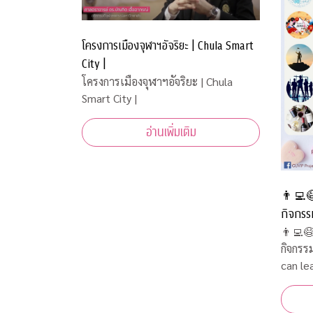
โครงการเมืองจุฬาฯอัจริยะ | Chula Smart
City |
โครงการเมืองจุฬาฯอัจริยะ | Chula
Smart City |
อ่านเพิ่มเติม
👨‍💻
กิจกรร
can lear
👨‍💻
กิจกรร
เรียนรู้ไ
can lear
เรียนรู้