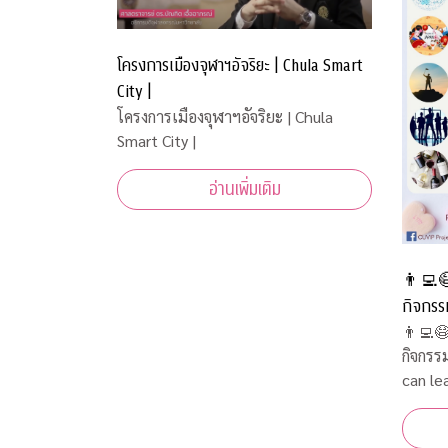
โครงการเมืองจุฬาฯอัจริยะ | Chula Smart
City |
โครงการเมืองจุฬาฯอัจริยะ | Chula
Smart City |
อ่านเพิ่มเติม
👨‍💻
กิจกรร
can lear
👨‍💻
กิจกรร
เรียนรู้ไ
can lear
เรียนรู้