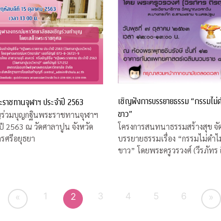
เชิญฟังการบรรยายธรรม “กรรมไม่ด
ะราชทานจุฬาฯ ประจำปี 2563
ขาว”
ญร่วมบุญกฐินพระราชทานจุฬาฯ
โครงการสนทนาธรรมสร้างสุข จั
ี 2563 ณ วัดศาลาปูน จังหวัด
บรรยายธรรมเรื่อง “กรรมไม่ดำไม
รศรีอยุธยา
ขาว” โดยพระครูวรวงศ์ (วีรภัทร 
ญาโณ)
1
3
4
5
6
2
«
»