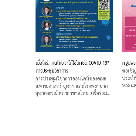
เมื่อไหร่…คนไทยจะได้ใช้วัคซีน COVID-19?
กฐินพร
การประชุมวิชาการ
ขอเชิ
ประจำป
การประชุมวิชาการออนไลน์ของคณะ
พระนค
แพทยศาสตร์ จุฬาฯ และโรงพยาบาล
จุฬาลงกรณ์ สภากาชาดไทย .เพื่อร่วมหา
คำตอบเรื่องวัคซีน COVID-19