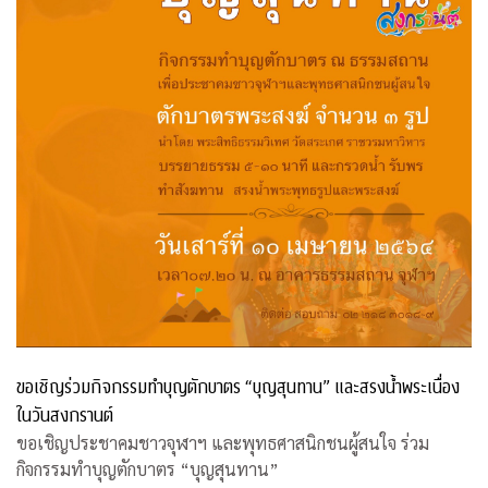
ขอเชิญร่วมกิจกรรมทำบุญตักบาตร “บุญสุนทาน” และสรงน้ำพระเนื่อง
ในวันสงกรานต์
ขอเชิญประชาคมชาวจุฬาฯ และพุทธศาสนิกชนผู้สนใจ ร่วม
กิจกรรมทำบุญตักบาตร “บุญสุนทาน”