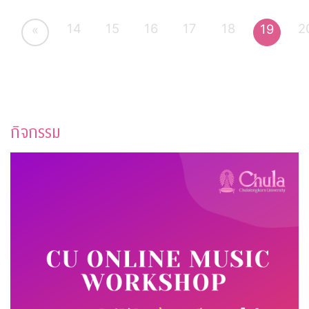
14
15
16
17
18
2
19
«
กิจกรรม