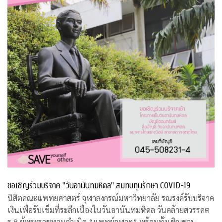
ขอเชิญร่วมบริจาค "วันอานันทมหิดล" สมทบทุนรักษา COVID-19
นิสิตคณะแพทยศาสตร์ จุฬาลงกรณ์มหาวิทยาลัย รณรงค์รับบริจาค
เงินเพื่อรับเข็มที่ระลึกเนื่องในวันอานันทมหิดล วันคล้ายสวรรคต
ร.8 ผู้พระราชทานกำเนิด “แพทย์จุฬาฯ” พร้อมทั้งเชิญชวน