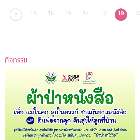
14
15
16
17
18
2
19
«
กิจกรรม