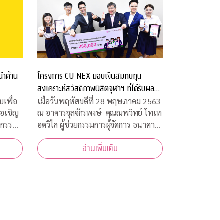
โครงการ CU NEX มอบเงินสมทบทุน
นำด้าน
สงเคราะห์สวัสดิภาพนิสิตจุฬาฯ ที่ได้รับผลก
ระทบจากโควิด-19
เมื่อวันพฤหัสบดีที่ 28 พฤษภาคม 2563
เพื่อ
ณ อาคารจุลจักรพงษ์ คุณณพวิทย์ โทเท
ขอเชิญ
อดวิไล ผู้ช่วยกรรมการผู้จัดการ ธนาคาร
ยกรรม
กสิกรไทย เป็นผู้แทนธนาคาร ภายใต้
้าร่วม
อ่านเพิ่มเติม
โครงการ CU NEX มอบเงิน 200,000
ห้ความ
บาท ร่วมสมทบทุนสงเคราะห์สวัสดิภาพ
ง
นิสิตจุฬาฯ ที่ได้รับผลกระทบจากการ
การ
แพร่ระบาดของเชื้อไ
ชื้อ