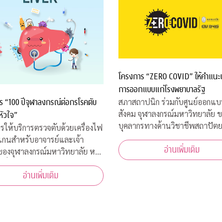
โครงการ “ZERO COVID” ให้คำแนะ
การออกแบบแก่โรงพยาบาลรัฐ
ร “100 ปีจุฬาลงกรณ์ต่อกรโรคตับ
สภาสถาปนิก ร่วมกับศูนย์ออกแบบ
สังคม จุฬาลงกรณ์มหาวิทยาลัย 
หัวใจ”
บุคลากรทางด้านวิชาชีพสถาปัต
รให้บริการตรวจตับด้วยเครื่องไฟ
และการออกแบบในสาขาต่างๆ เข
แกนสำหรับอาจารย์และเจ้า
อ่านเพิ่มเติม
โครงการ “ZERO COVID” เพื่อใ
่ของจุฬาลงกรณ์มหาวิทยาลัย หรือ
ช่วยเหลือด้านการออกแบบแก่โร
้าที่โรงพยาบาลจุฬาลงกรณ์
พยาบาลของรัฐ พร้อมคำแนะนำ
อ่านเพิ่มเติม
าดไทย ระหว่างวันที่ 16-18
ออกแบบสถานที่รองรับผู้ป่วยจากเ
 2563 เวลา 08.00-15.00 ณ
คารเลือด ชั้น 3B อาคารภูมิสิริมั
สรณ์ รพ.จุฬาลงกร