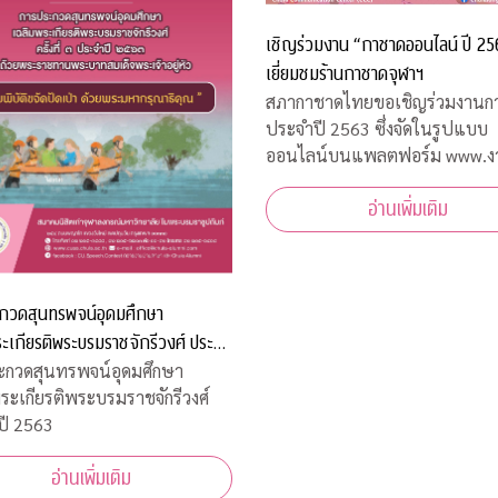
เชิญร่วมงาน “กาชาดออนไลน์ ปี 25
เยี่ยมชมร้านกาชาดจุฬาฯ
สภากาชาดไทยขอเชิญร่วมงานก
ประจำปี 2563 ซึ่งจัดในรูปแบบ
ออนไลน์บนแพลตฟอร์ม www.ง
กาชาด.com ภายใต้แนวคิด
อ่านเพิ่มเติม
“Connectivity of Giving #ให้ด้ว
พรมแดน” ระหว่างวันที่ 19 – 2
ธันวาคม 2563 รายได้จากการจัด
โดยเสด็จพระราชกุศลบำรุง
กวดสุนทรพจน์อุดมศึกษา
สภากาชาดไทย
ะเกียรติพระบรมราชจักรีวงศ์ ประจำ
ะกวดสุนทรพจน์อุดมศึกษา
ระเกียรติพระบรมราชจักรีวงศ์
ปี 2563
อ่านเพิ่มเติม