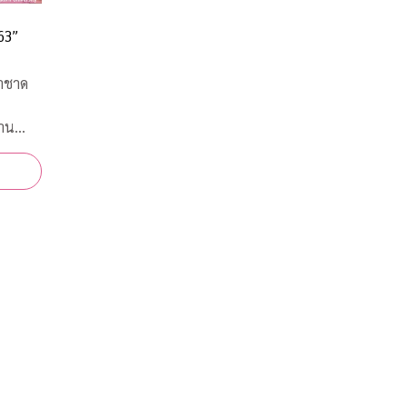
63”
าชาด
าน
ยใจไร้
9
งาน