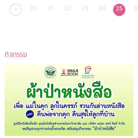
20
21
22
23
24
2
25
«
กิจกรรม