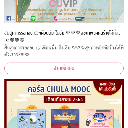
สิ้นสุดการรอคอย 👉เดือนนี้มาในธีม 💜💚💛สุขภาพจิตดีสร้างได้ที่ตัว
เรา💜💚💛
สิ้นสุดการรอคอย 👉เดือนนี้มาในธีม 💜💚💛สุขภาพจิตดีสร้างได้ที่
ตัวเรา💜💚💛
อ่านเพิ่มเติม