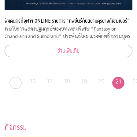
ฟังดนตรีที่จุฬาฯ ONLINE รายการ “ทิพย์นรีกับสยามดุริยางค์เชมเบอร์”
พบกับการแสดงปฐมฤกษ์ของบทเพลงพิเศษ “Fantasy on
Chandrahu and Surindrahu” ประพันธ์โดย ณรงค์ฤทธิ์ ธรรมบุตร
อ่านเพิ่มเติม
16
17
18
19
20
2
21
«
กิจกรรม