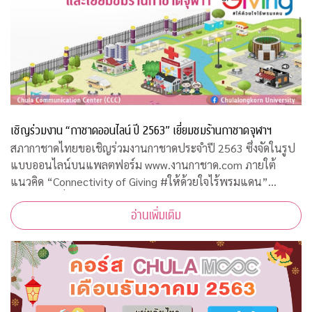
เชิญร่วมงาน “กาชาดออนไลน์ ปี 2563” เยี่ยมชมร้านกาชาดจุฬาฯ
สภากาชาดไทยขอเชิญร่วมงานกาชาดประจำปี 2563 ซึ่งจัดในรูป
แบบออนไลน์บนแพลตฟอร์ม www.งานกาชาด.com ภายใต้
แนวคิด “Connectivity of Giving #ให้ด้วยใจไร้พรมแดน”
ระหว่างวันที่ 19 – 29 ธันวาคม 2563 รายได้จากการจัดงานโดย
อ่านเพิ่มเติม
เสด็จพระราชกุศลบำรุงสภากาชาดไทย