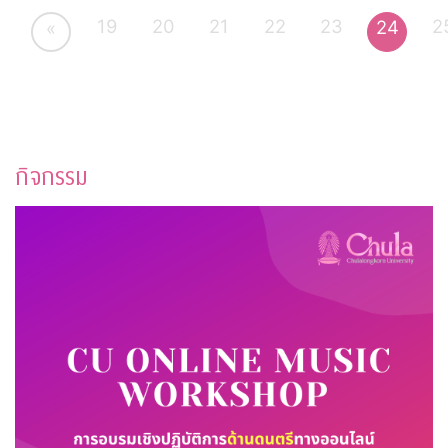
19
20
21
22
23
2
24
«
กิจกรรม