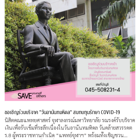
ขอเชิญร่วมบริจาค "วันอานันทมหิดล" สมทบทุนรักษา COVID-19
นิสิตคณะแพทยศาสตร์ จุฬาลงกรณ์มหาวิทยาลัย รณรงค์รับบริจาค
เงินเพื่อรับเข็มที่ระลึกเนื่องในวันอานันทมหิดล วันคล้ายสวรรคต
ร.8 ผู้พระราชทานกำเนิด “แพทย์จุฬาฯ” พร้อมทั้งเชิญชวน