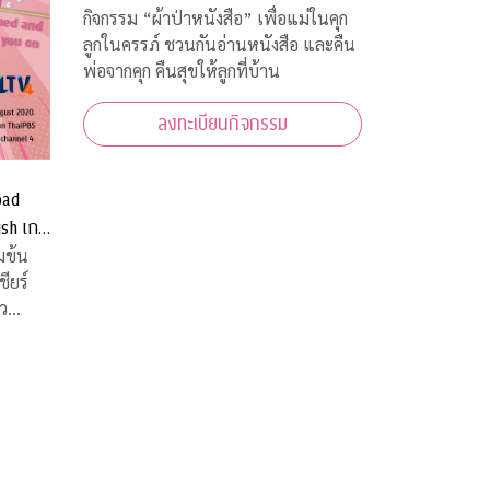
คุก คืนสุขให้ลูกที่บ้าน
กิจกรรม “ผ้าป่าหนังสือ” เพื่อแม่ในคุก
ลูกในครรภ์ ชวนกันอ่านหนังสือ และคืน
พ่อจากคุก คืนสุขให้ลูกที่บ้าน
ลงทะเบียนกิจกรรม
oad
ish เกม
บ้านท่าน
มข้น
่ว
ยพีบี
 (ALTV)