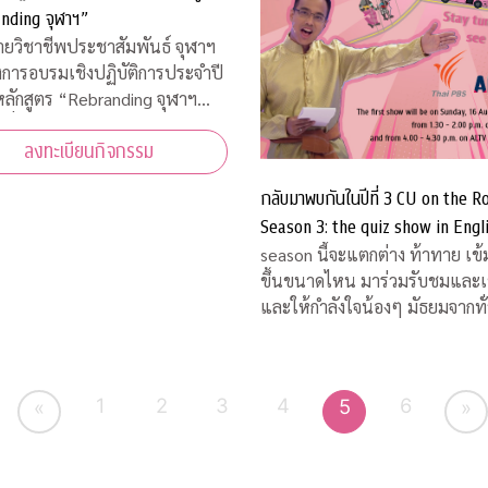
nding จุฬาฯ”
่ายวิชาชีพประชาสัมพันธ์ จุฬาฯ
งการอบรมเชิงปฏิบัติการประจำปี
ลักสูตร “Rebranding จุฬาฯ
สื่อสารประชาสัมพันธ์ภายหลัง
ลงทะเบียนกิจกรรม
ารณ์โควิด-19”
กลับมาพบกันในปีที่ 3 CU on the R
Season 3: the quiz show in Engl
คิดชิงไหวชิงพริบสุดมันส์ ส่งตรงถึง
season นี้จะแตกต่าง ท้าทาย เข้
ขึ้นขนาดไหน มาร่วมรับชมและเชียร์
และให้กำลังใจน้องๆ มัธยมจากทั
ประเทศ ได้ทางสถานีโทรทัศน์ไท
เอส (Thai PBS) และออกอากาศคู่ขนาน
กันทางสถานีโทรทัศน์เอแอลทีวี
1
2
3
4
6
5
«
»