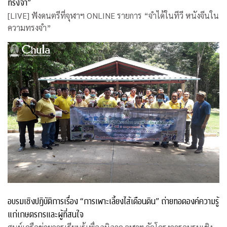
ทรงจำ”
[LIVE] ฟังดนตรีที่จุฬาฯ ONLINE รายการ “จำได้ในทีวี หนังจีนใน
ความทรงจำ”
อบรมเชิงปฏิบัติการเรื่อง “การเพาะเลี้ยงไส้เดือนดิน” ถ่ายทอดองค์ความรู้
แก่เกษตรกรและผู้ที่สนใจ