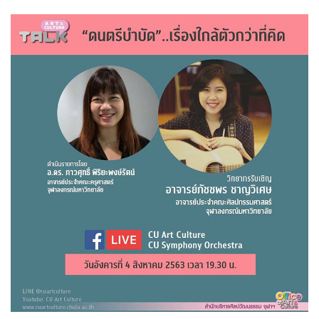
คุ้นหู ผ่านกระบวนการและเทคนิคทางด้านดิจิทัล