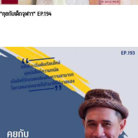
"คุยกับเด็กจุฬาฯ" EP.194