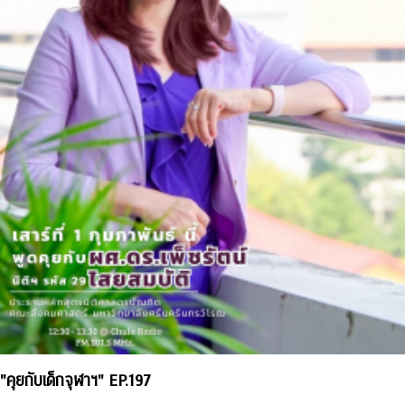
"คุยกับเด็กจุฬาฯ" EP.197