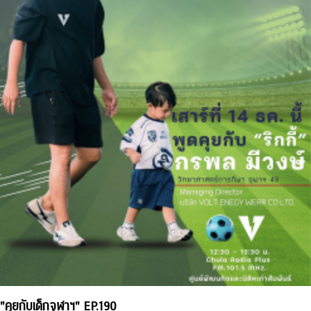
"คุยกับเด็กจุฬาฯ" EP.190