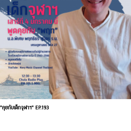
"คุยกับเด็กจุฬาฯ" EP.193