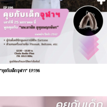
"คุยกับเด็กจุฬาฯ" EP.196