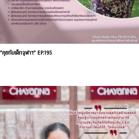
"คุยกับเด็กจุฬาฯ" EP.195