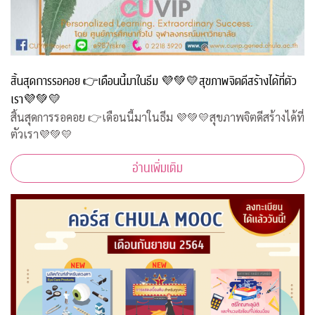
สิ้นสุดการรอคอย 👉เดือนนี้มาในธีม 💜💚💛สุขภาพจิตดีสร้างได้ที่ตัว
เรา💜💚💛
สิ้นสุดการรอคอย 👉เดือนนี้มาในธีม 💜💚💛สุขภาพจิตดีสร้างได้ที่
ตัวเรา💜💚💛
อ่านเพิ่มเติม