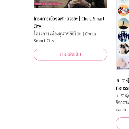
โครงการเมืองจุฬาฯอัจริยะ | Chula Smart
City |
โครงการเมืองจุฬาฯอัจริยะ | Chula
Smart City |
อ่านเพิ่มเติม
👨‍💻
กิจกรร
can lear
👨‍💻
กิจกรร
เรียนรู้ไ
can lear
เรียนรู้