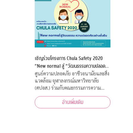
เชิญร่วมโครงการ Chula Safety 2020
“New normal สู่ “วัฒนธรรมความปลอดภัย
อย่างยั่งยืน”
ศูนย์ความปลอดภัย อาชีวอนามัยและสิ่ง
แวดล้อม จุฬาลงกรณ์มหาวิทยาลัย
(ศปอส.) ร่วมกับคณะกรรมการความ
ปลอดภัย อาชีวอนามัย และสภาพ
อ่านเพิ่มเติม
แวดล้อมในการทำงาน จุฬาลงกรณ์
มหาวิทยาลัย และภาคีเครือข่าย จัดงาน
“Chula Safety 2020 New normal สู่
วัฒนธรรมความปลอดภัยอย่าง
ยั่งยืน” ระหว