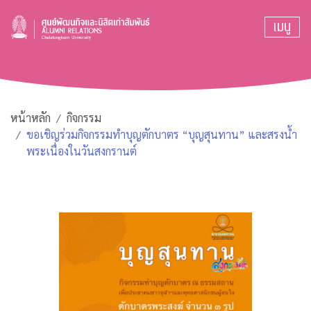
เมนู
หน้าหลัก
กิจกรรม
ขอเชิญร่วมกิจกรรมทำบุญตักบาตร “บุญสุนทาน” และสรงน้ำ
พระเนื่องในวันสงกรานต์