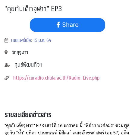
"คุยกับเด็กจุฬาฯ" EP.3
Share
เผยแพร่เมื่อ: 15 ม.ค. 64
วิทยุจุฬาฯ
ศูนย์พัฒนกิจฯ
https://curadio.chula.ac.th/Radio-Live.php
รายละเอียดข่าวสาร
"คุยกับเด็กจุฬาฯ" EP.3 เสาร์ที่ 16 มกราคม นี้ "พี่อ้าย พงศ์อมร" ชวนพูด
คุยกับ "น้ำ" ปทิดา ปานะนนท์ นิสิตเก่าคณะอักษรศาสตร์ (อบ.57) อดีต