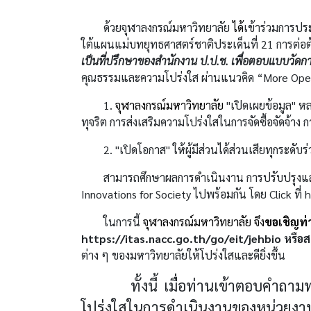
ด้วยจุฬาลงกรณ์มหาวิทยาลัย
ได้
เข้าร่วมการป
ใต้แผนแม่บทยุทธศาสตร์ชาติประเด็นที่ 21 การต่
เป็นที่ปรึกษาของสำนักงาน ป.ป.ช. เพื่อตอบแบบวัดกา
คุณธรรมและความโปร่งใส ผ่านแนวคิด “
More Ope
1
.
จุฬาลงกรณ์มหาวิทยาลัย
"เปิดเผยข้อมูล" ห
ทุจริต การส่งเสริมความโปร่งใสในการจัดซื้อจัดจ้าง ก
2
. "เปิดโอกาส" ให้ผู้มีส่วนได้ส่วนเสียทุกร
สามารถศึกษาผลการดำเนินงาน การปรับปรุงและพัฒ
Innovations for Society
ไปพร้อมกัน โดย
Click
ที่
h
ในการนี้
จุฬาลงกรณ์มหาวิทยาลัย จึง
ขอเชิญท่
https
://
itas
.
nacc
.
go
.
th
/
go
/
eit
/
jehbio
หรือ
ต่าง ๆ ของมหาวิทยาลัยให้โปร่งใสและดียิ่งขึ้น
ทั้งนี้ เมื่อท่านเข้าตอบคำถา
โปร่งใสในการดำเนินงานของหน่วยงาน