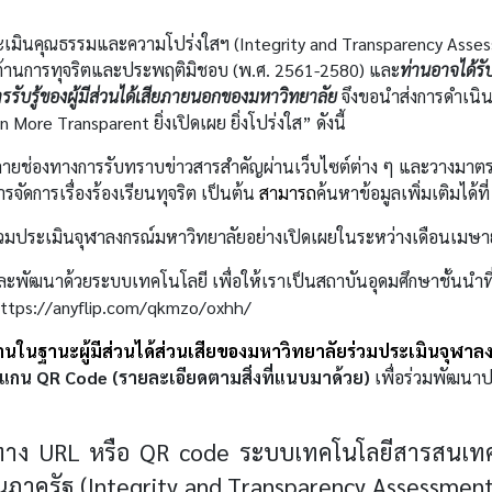
ระเมินคุณธรรมและความโปร่งใสฯ (
Integrity and Transparency
Asse
อต้านการทุจริตและประพฤติมิชอบ (พ.ศ. 2561-2580) และ
ท่านอาจได้รั
รรับรู้ของผู้มีส่วนได้เสียภายนอกของมหาวิทยาลัย
จึงขอนำส่งการดำเนิน
n More Transparent
ยิ่งเปิดเผย ยิ่งโปร่งใส” ดังนี้
ลายช่องทางการรับทราบข่าวสารสำคัญผ่านเว็บไซต์ต่าง ๆ และวางมาตรกา
ารจัดการเรื่องร้องเรียนทุจริต เป็นต้น
สามารถ
ค้นหาข้อมูลเพิ่มเติมได้ที
ะดับร่วมประเมินจุฬาลงกรณ์มหาวิทยาลัยอย่างเปิดเผยในระหว่างเดือนเม
นาด้วยระบบเทคโนโลยี เพื่อให้เราเป็นสถาบันอุดมศึกษาชั้นนำที่
ttps
://
anyflip
.
com
/
qkmzo
/
oxhh
/
านในฐานะผู้มีส่วนได้ส่วนเสียของมหาวิทยาลัยร่วมประเมินจุฬา
สแกน
QR Code
(รายละเอียดตามสิ่งที่แนบมาด้วย)
เพื่อร่วมพัฒนา
มทาง
URL
หรือ
QR code
ระบบเทคโนโลยีสารสนเท
ภาครัฐ (
Integrity
and Transparency Assessmen