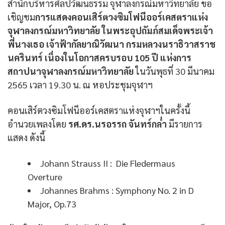
สำนักบริหารศิลปวัฒนธรรม จุฬาลงกรณ์มหาวิทยาลัย ขอ
เชิญชม
การแสดงคอนเสิร์ตวงซิมโฟนีออร์เคสตราแห่ง
จุฬาลงกรณ์มหาวิทยาลัย ในพระอุปถัมภ์สมเด็จพระเจ้า
พี่นางเธอ เจ้าฟ้ากัลยาณิวัฒนา กรมหลวงนราธิวาสราช
นครินทร์ เนื่องในโอกาสครบรอบ 105 ปี แห่งการ
สถาปนาจุฬาลงกรณ์มหาวิทยาลัย
ในวันพุธที่ 30 มีนาคม
2565 เวลา 19.30 น. ณ หอประชุมจุฬาฯ
คอนเสิร์ตวงซิมโฟนีออร์เคสตราแห่งจุฬาฯในครั้งนี้
อำนวยเพลงโดย
รศ.ดร.นรอรรถ จันทร์กล่ำ
มีรายการ
แสดง ดังนี้
Johann Strauss II : Die Fledermaus
Overture
Johannes Brahms : Symphony No. 2 in D
Major, Op.73