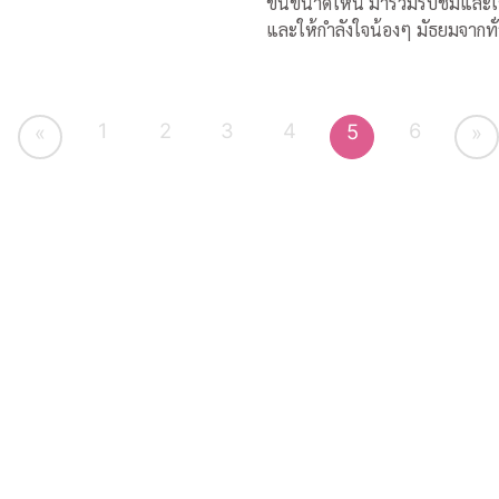
ขึ้นขนาดไหน มาร่วมรับชมและเชียร์
และให้กำลังใจน้องๆ มัธยมจากทั
ประเทศ ได้ทางสถานีโทรทัศน์ไท
เอส (Thai PBS) และออกอากาศคู่ขนาน
กันทางสถานีโทรทัศน์เอแอลทีวี
1
2
3
4
6
5
«
»