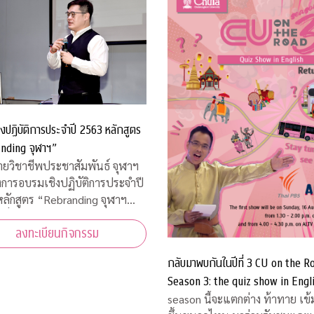
งปฏิบัติการประจำปี 2563 หลักสูตร
nding จุฬาฯ”
่ายวิชาชีพประชาสัมพันธ์ จุฬาฯ
งการอบรมเชิงปฏิบัติการประจำปี
ลักสูตร “Rebranding จุฬาฯ
สื่อสารประชาสัมพันธ์ภายหลัง
ลงทะเบียนกิจกรรม
ารณ์โควิด-19”
กลับมาพบกันในปีที่ 3 CU on the R
Season 3: the quiz show in Engl
คิดชิงไหวชิงพริบสุดมันส์ ส่งตรงถึง
season นี้จะแตกต่าง ท้าทาย เข้