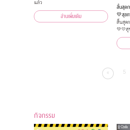
แล้ว
สิ้นสุ
💛สุขภา
อ่านเพิ่มเติม
สิ้นสุ
💚💛สุ
5
«
กิจกรรม