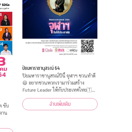
ปิยมหาราชานุสรณ์ 64
ปิยมหาราชานุสรณ์ปีนี้ จุฬาฯ ชวนทำดี
😃 อยากชวนพวกเรามาร่วมสร้าง
Future Leader ให้กับประเทศไทย🇹🇭
ในแคมเปญ “Less is More” บริจาค
อ่านเพิ่มเติม
เงินสบทบทุนจุฬาสงเคราะห์ ทุนอาหาร
ต ขับ
กลางวัน และสนับสนุนอุปกรณ์การเรียน
นงาน
ออนไลน์ให้น้องนิสิตใช้ทำกิจกรรมจิต
อาสาออนไลน์รับใช้ประชาชนคว