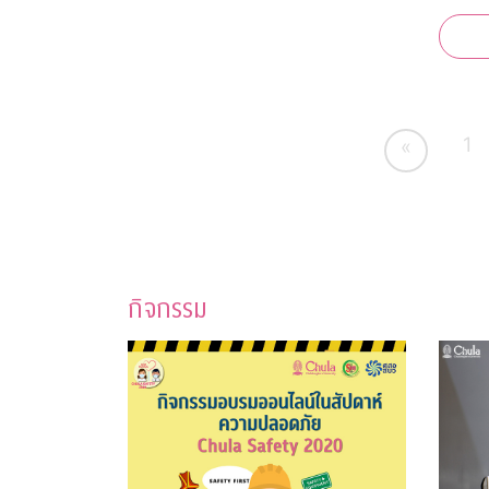
ช่วยกาชาด “จุฬาฯ - สุ
สนาน กาชา
ระดับต
เคยกว่
1
«
กิจกรรม