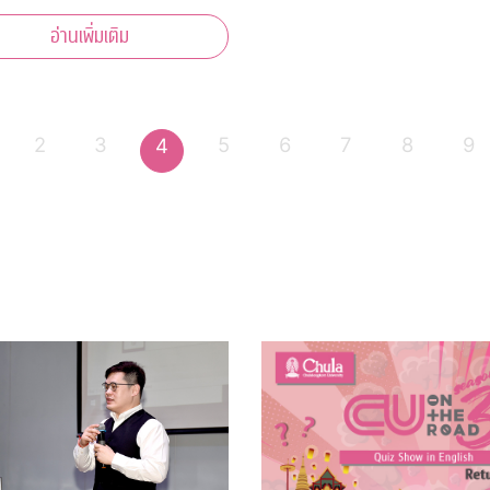
นทราภรณ์ สรวล
อ่านเพิ่มเติม
ด 100 ปี” เพลินเพลงดัง
ำนานของวงสุนทราภรณ์ที่เราคุ้น
า 40 บทเพลง
2
3
5
6
7
8
9
4