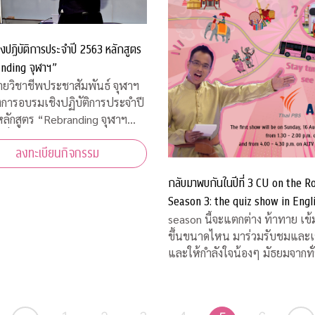
งปฏิบัติการประจำปี 2563 หลักสูตร
nding จุฬาฯ”
่ายวิชาชีพประชาสัมพันธ์ จุฬาฯ
งการอบรมเชิงปฏิบัติการประจำปี
ลักสูตร “Rebranding จุฬาฯ
สื่อสารประชาสัมพันธ์ภายหลัง
ลงทะเบียนกิจกรรม
ารณ์โควิด-19”
กลับมาพบกันในปีที่ 3 CU on the R
Season 3: the quiz show in Engl
คิดชิงไหวชิงพริบสุดมันส์ ส่งตรงถึง
season นี้จะแตกต่าง ท้าทาย เข้
ขึ้นขนาดไหน มาร่วมรับชมและเชียร์
และให้กำลังใจน้องๆ มัธยมจากทั
ประเทศ ได้ทางสถานีโทรทัศน์ไท
เอส (Thai PBS) และออกอากาศคู่ขนาน
กันทางสถานีโทรทัศน์เอแอลทีวี