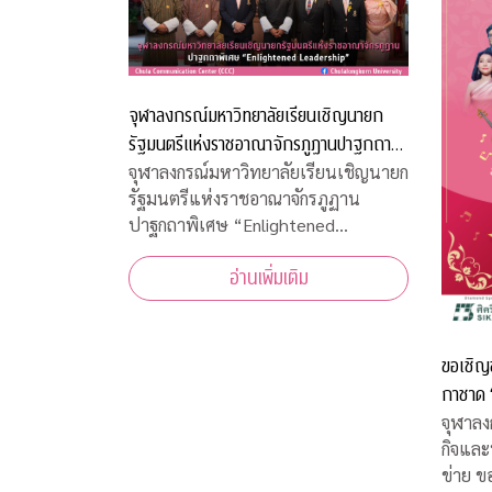
จุฬาลงกรณ์มหาวิทยาลัยเรียนเชิญนายก
รัฐมนตรีแห่งราชอาณาจักรภูฏานปาฐกถา
พิเศษ “Enlightened Leadership”
จุฬาลงกรณ์มหาวิทยาลัยเรียนเชิญนายก
รัฐมนตรีแห่งราชอาณาจักรภูฏาน
ปาฐกถาพิเศษ “Enlightened
Leadership”
อ่านเพิ่มเติม
ขอเชิญ
กาชาด “จุฬาฯ - สุนทราภรณ์ สรวลสนาน
กาชาด 1
จุฬาลง
กิจและ
ข่าย ขอเชิญชมคอนเสิร์ตการกุศลจุฬาฯ