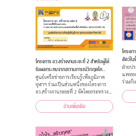
โครงการ
สัตว์ในร
โครงการ อว.สร้างงานระยะที่ 2 สำหรับผู้ได้
ฝ่ายปร
รับผลกระทบจากสถานการณ์วิกฤตโค
แพทยศ
วิด-19
ศูนย์เครือข่ายการเรียนรู้เพื่อภูมิภาค
ร่วมกับ
จุฬาฯ ร่วมเป็นส่วนหนึ่งของโครงการ
สวัสดิ
อว.สร้างงานระยะที่ 2 จัดโดยกระทรวง
พิธีเป
การอุดมศึกษา วิทยาศาสตร์ วิจัยและ
เพื่อส
อ่านเพิ่มเติม
นวัตกรรม เพื่อสร้างงานสำหรับผู้ได้รับ
พุธที่
ผลกระทบจากสถานการณ์วิกฤตโควิด-19
10.00 
เปิดรับสมัครประชาชนทั่วไปจำนวน
200 อัตรา