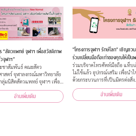
"โครงการจุฬาฯ รักษ์โลก" เชิญชวน
 “สัตวแพทย์ จุฬาฯ เพื่อสวัสดิภาพ
ร่วมเปลี่ยนมือถือเก่าของคุณให้เป็นพ
ั้วจุฬาฯ”
ร่วมบริจาคโทรศัพท์มือถือ แท็บเล็
ะชาสัมพันธ์ คณะสัตว
ไม่ใช้แล้ว อุปกรณ์เสริม เพื่อนำ
าสตร์ จุฬาลงกรณ์มหาวิทยาลัย
ด้วยกระบวนการที่เป็นมิตรต่อสิ่ง
กลุ่มนิสิตสัตวแพทย์ จุฬาฯ เพื่อ
แวดล้อม มือถือเก่า/แท็บเล็ต 1 เครื่อง
ภาพสัตว์ ขอเชิญผู้สนใจเข้าร่วม
อ่านเพิ่มเติม
โครงการฯ และ TES มอบเงิน 10
อ่านเพิ่มเติม
ิด “โครงการ “สัตวแพทย์ จุฬาฯ
ให้กับ "กองทุนภูมิคุ้มกันบำบัดมะเ
วัสดิภาพสัตว์ในรั้วจุฬาฯ” ในวัน
จุฬาฯ"
 5 สิงหาคม 2563 เวลา 08.45 –
น. ณ ห้อ