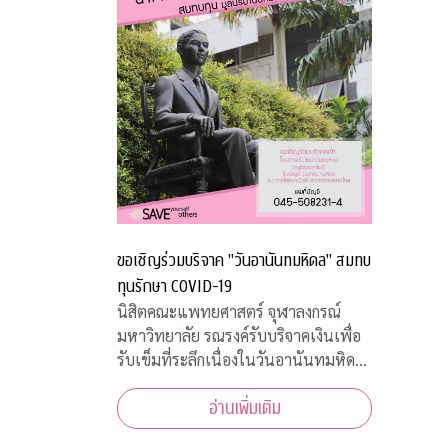
ขอเชิญร่วมบริจาค "วันอานันทมหิดล" สมทบ
ทุนรักษา COVID-19
นิสิตคณะแพทยศาสตร์ จุฬาลงกรณ์
มหาวิทยาลัย รณรงค์รับบริจาคเงินเพื่อ
รับเข็มที่ระลึกเนื่องในวันอานันทมหิดล
วันคล้ายสวรรคต ร.8 ผู้พระราชทาน
อ่านเพิ่มเติม
กำเนิด “แพทย์จุฬาฯ” พร้อมทั้งเชิญ
ชวนประชาชนสั่งจองเสื้อยืดที่ระลึก ราย