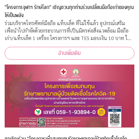
"โครงการจุฬาฯ รักษ์โลก" เชิญชวนทุกท่านร่วมเปลี่ยนมือถือเก่าของคุณ
ให้เป็นพลัง
ร่วมบริจาคโทรศัพท์มือถือ แท็บเล็ต ที่ไม่ใช้แล้ว อุปกรณ์เสริม
เพื่อนำไปกำจัดด้วยกระบวนการที่เป็นมิตรต่อสิ่งแวดล้อม มือถือ
เก่า/แท็บเล็ต 1 เครื่อง โครงการฯ และ TES มอบเงิน 10 บาท ให้
กับ "กองทุนภูมิคุ้มกันบำบัดมะเร็งจุฬาฯ"
อ่านเพิ่มเติม
ขอเชิญร่วม “โครงการเพื่อสมทบทุนรักษาพยาบาลผู้ป่วยติดเชื้อโรคโค