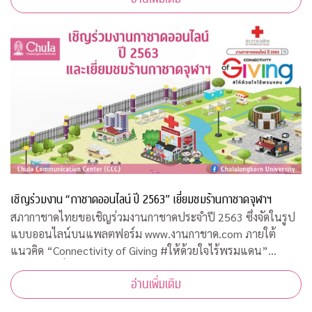
เชิญร่วมงาน “กาชาดออนไลน์ ปี 2563” เยี่ยมชมร้านกาชาดจุฬาฯ
สภากาชาดไทยขอเชิญร่วมงานกาชาดประจำปี 2563 ซึ่งจัดในรูป
แบบออนไลน์บนแพลตฟอร์ม www.งานกาชาด.com ภายใต้
แนวคิด “Connectivity of Giving #ให้ด้วยใจไร้พรมแดน”
ระหว่างวันที่ 19 – 29 ธันวาคม 2563 รายได้จากการจัดงานโดย
อ่านเพิ่มเติม
เสด็จพระราชกุศลบำรุงสภากาชาดไทย