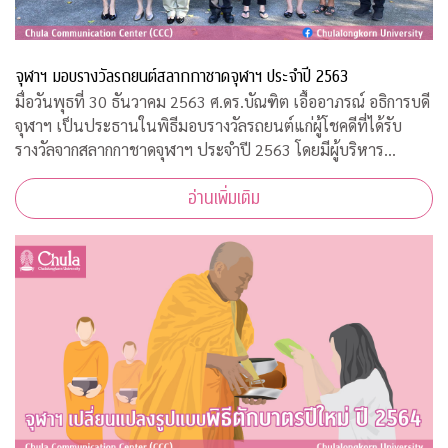
จุฬาฯ มอบรางวัลรถยนต์สลากกาชาดจุฬาฯ ประจำปี 2563
มื่อวันพุธที่ 30 ธันวาคม 2563 ศ.ดร.บัณฑิต เอื้ออาภรณ์ อธิการบดี
จุฬาฯ เป็นประธานในพิธีมอบรางวัลรถยนต์แก่ผู้โชคดีที่ได้รับ
รางวัลจากสลากกาชาดจุฬาฯ ประจำปี 2563 โดยมีผู้บริหาร
มหาวิทยาลัยและคณะกรรมการดำเนินการบัตรการกุศลสมทบทุน
อ่านเพิ่มเติม
กาชาด ปี 2563 ร่วมแสดงความยินดีกั