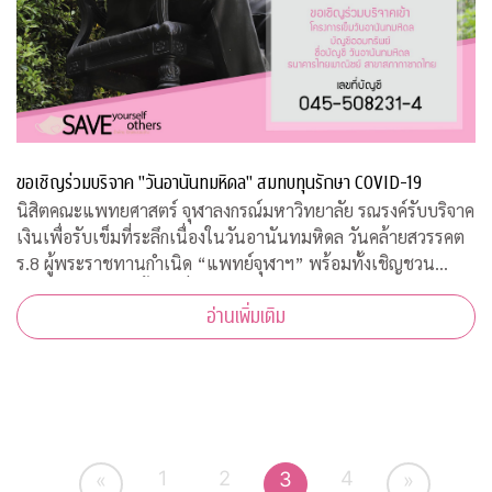
ขอเชิญร่วมบริจาค "วันอานันทมหิดล" สมทบทุนรักษา COVID-19
นิสิตคณะแพทยศาสตร์ จุฬาลงกรณ์มหาวิทยาลัย รณรงค์รับบริจาค
เงินเพื่อรับเข็มที่ระลึกเนื่องในวันอานันทมหิดล วันคล้ายสวรรคต
ร.8 ผู้พระราชทานกำเนิด “แพทย์จุฬาฯ” พร้อมทั้งเชิญชวน
ประชาชนสั่งจองเสื้อยืดที่ระลึก รายได้สมทบทุนโครงการป้องกัน
อ่านเพิ่มเติม
และรักษา COVID-19
1
2
4
3
«
»