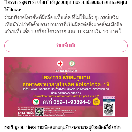
"โครงการจุฬาฯ รักษ์โลก" เชิญชวนทุกท่านร่วมเปลี่ยนมือถือเก่าของคุณ
ให้เป็นพลัง
ร่วมบริจาคโทรศัพท์มือถือ แท็บเล็ต ที่ไม่ใช้แล้ว อุปกรณ์เสริม
เพื่อนำไปกำจัดด้วยกระบวนการที่เป็นมิตรต่อสิ่งแวดล้อม มือถือ
เก่า/แท็บเล็ต 1 เครื่อง โครงการฯ และ TES มอบเงิน 10 บาท ให้
กับ "กองทุนภูมิคุ้มกันบำบัดมะเร็งจุฬาฯ"
อ่านเพิ่มเติม
ขอเชิญร่วม “โครงการเพื่อสมทบทุนรักษาพยาบาลผู้ป่วยติดเชื้อโรคโค