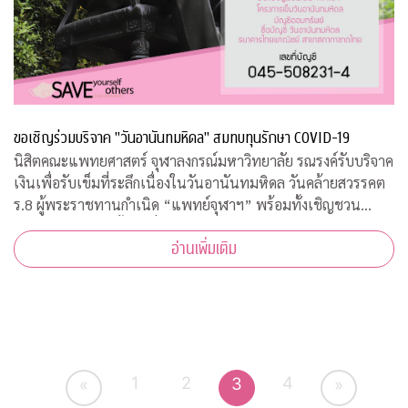
ขอเชิญร่วมบริจาค "วันอานันทมหิดล" สมทบทุนรักษา COVID-19
นิสิตคณะแพทยศาสตร์ จุฬาลงกรณ์มหาวิทยาลัย รณรงค์รับบริจาค
เงินเพื่อรับเข็มที่ระลึกเนื่องในวันอานันทมหิดล วันคล้ายสวรรคต
ร.8 ผู้พระราชทานกำเนิด “แพทย์จุฬาฯ” พร้อมทั้งเชิญชวน
ประชาชนสั่งจองเสื้อยืดที่ระลึก รายได้สมทบทุนโครงการป้องกัน
อ่านเพิ่มเติม
และรักษา COVID-19
1
2
4
3
«
»