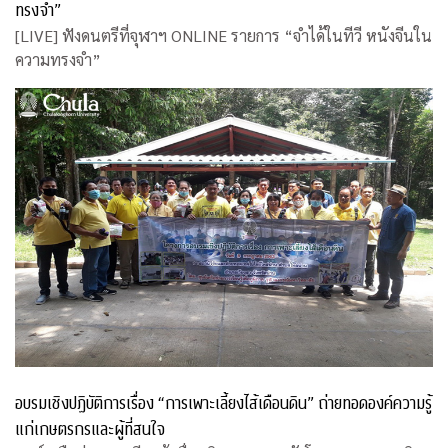
ทรงจำ”
[LIVE] ฟังดนตรีที่จุฬาฯ ONLINE รายการ “จำได้ในทีวี หนังจีนใน
ความทรงจำ”
อบรมเชิงปฏิบัติการเรื่อง “การเพาะเลี้ยงไส้เดือนดิน” ถ่ายทอดองค์ความรู้
แก่เกษตรกรและผู้ที่สนใจ