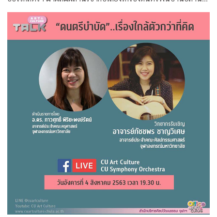
คุ้นหู ผ่านกระบวนการและเทคนิคทางด้านดิจิทัล