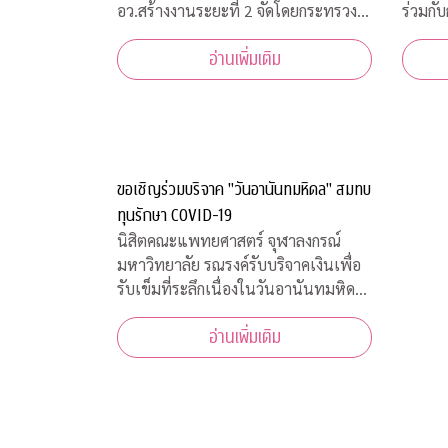
อว.สร้างงานระยะที่ 2 จัดโดยกระทรวง
ร่วมกับ
การอุดมศึกษา วิทยาศาสตร์ วิจัยและ
สวัสดิ
อ่านเพิ่มเติม
นวัตกรรม เพื่อสร้างงานสำหรับผู้ได้รับ
พิธีเป
ผลกระทบจากสถานการณ์วิกฤตโควิด-19
เพื่อส
เปิดรับสมัครประชาชนทั่วไปจำนวน
พุธที่
200 อัตรา
10.00 
ขอเชิญร่วมบริจาค "วันอานันทมหิดล" สมทบ
ทุนรักษา COVID-19
นิสิตคณะแพทยศาสตร์ จุฬาลงกรณ์
มหาวิทยาลัย รณรงค์รับบริจาคเงินเพื่อ
รับเข็มที่ระลึกเนื่องในวันอานันทมหิดล
วันคล้ายสวรรคต ร.8 ผู้พระราชทาน
อ่านเพิ่มเติม
กำเนิด “แพทย์จุฬาฯ” พร้อมทั้งเชิญ
ชวนประชาชนสั่งจองเสื้อยืดที่ระลึก ราย
ได้สมทบทุนโครงการป้องกันและรักษา
COVID-19