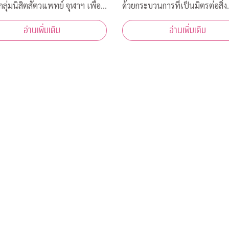
กลุ่มนิสิตสัตวแพทย์ จุฬาฯ เพื่อ
ด้วยกระบวนการที่เป็นมิตรต่อสิ่ง
ภาพสัตว์ ขอเชิญผู้สนใจเข้าร่วม
แวดล้อม มือถือเก่า/แท็บเล็ต 1 เครื่อง
อ่านเพิ่มเติม
อ่านเพิ่มเติม
ิด “โครงการ “สัตวแพทย์ จุฬาฯ
โครงการฯ และ TES มอบเงิน 10
วัสดิภาพสัตว์ในรั้วจุฬาฯ” ในวัน
ให้กับ "กองทุนภูมิคุ้มกันบำบัดมะเ
 5 สิงหาคม 2563 เวลา 08.45 –
จุฬาฯ"
น. ณ ห้อ