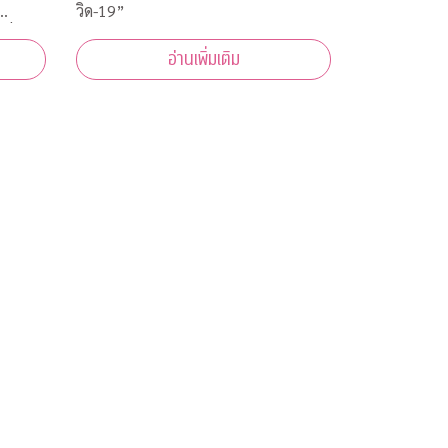
วิด-19”
อ่านเพิ่มเติม
 บาท
ร็ง