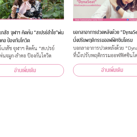
บอกลาอาการปวดหลังด้วย “DynaSea
เภสัช จุฬาฯ คิดค้น “สเปรย์ลำไย”พ่น
นั่งปรับพฤติกรรมออฟฟิศซินโดรม
คอ ป้องกันโควิด
บอกลาอาการปวดหลังด้วย “Dyn
์เภสัช จุฬาฯ คิดค้น “สเปรย์
ที่นั่งปรับพฤติกรรมออฟฟิศซินโ
่นจมูก-ลำคอ ป้องกันโควิด
อ่านเพิ่มเติม
อ่านเพิ่มเติม