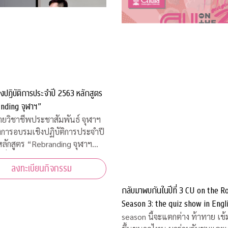
งปฏิบัติการประจำปี 2563 หลักสูตร
nding จุฬาฯ”
่ายวิชาชีพประชาสัมพันธ์ จุฬาฯ
งการอบรมเชิงปฏิบัติการประจำปี
ลักสูตร “Rebranding จุฬาฯ
สื่อสารประชาสัมพันธ์ภายหลัง
ลงทะเบียนกิจกรรม
ารณ์โควิด-19”
กลับมาพบกันในปีที่ 3 CU on the R
Season 3: the quiz show in Engl
คิดชิงไหวชิงพริบสุดมันส์ ส่งตรงถึง
season นี้จะแตกต่าง ท้าทาย เข้