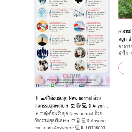
อาจารย์
จมูก-ลำ
อาจารย
ลำไย”พ
👨‍💻😷ต้อนรับยุค New normal ด้วย
กิจกรรมสุดพิเศษ👩‍💻😷 💻📱Anyone
can learn Anywhere 💻📱 เพราะการ
👨‍💻😷ต้อนรับยุค New normal ด้วย
กิจกรรมสุดพิเศษ👩‍💻😷 💻📱Anyone
เรียนรู้ไม่มีวันสิ้นสุด
can learn Anywhere 💻📱 เพราะการ