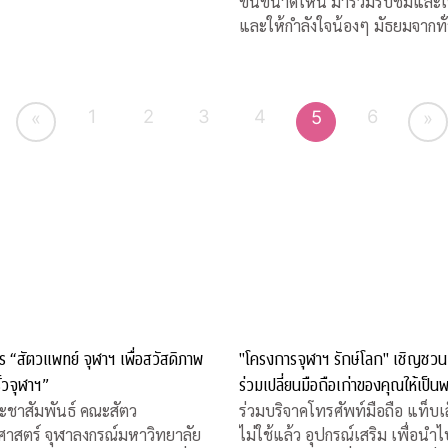
ขึ้นขนาดไหน มาร่วมรับชมและเชียร์
และให้กำลังใจน้องๆ มัธยมจากทั
ประเทศ ได้ทางสถานีโทรทัศน์ไท
เอส (Thai PBS) และออกอากาศคู่ขนาน
กันทางสถานีโทรทัศน์เอแอลทีวี
1
2
3
4
6
5
«
»
 “สัตวแพทย์ จุฬาฯ เพื่อสวัสดิภาพ
"โครงการจุฬาฯ รักษ์โลก" เชิญชวน
ั้วจุฬาฯ”
ร่วมเปลี่ยนมือถือเก่าของคุณให้เป็นพ
ะชาสัมพันธ์ คณะสัตว
ร่วมบริจาคโทรศัพท์มือถือ แท็บเล็
าสตร์ จุฬาลงกรณ์มหาวิทยาลัย
ไม่ใช้แล้ว อุปกรณ์เสริม เพื่อนำ