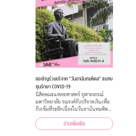
ขอเชิญร่วมบริจาค "วันอานันทมหิดล" สมทบ
ทุนรักษา COVID-19
นิสิตคณะแพทยศาสตร์ จุฬาลงกรณ์
มหาวิทยาลัย รณรงค์รับบริจาคเงินเพื่อ
รับเข็มที่ระลึกเนื่องในวันอานันทมหิดล
วันคล้ายสวรรคต ร.8 ผู้พระราชทาน
อ่านเพิ่มเติม
กำเนิด “แพทย์จุฬาฯ” พร้อมทั้งเชิญ
ชวนประชาชนสั่งจองเสื้อยืดที่ระลึก ราย