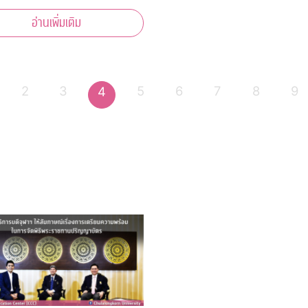
นทราภรณ์ สรวล
อ่านเพิ่มเติม
ด 100 ปี” เพลินเพลงดัง
ำนานของวงสุนทราภรณ์ที่เราคุ้น
า 40 บทเพลง
2
3
5
6
7
8
9
4