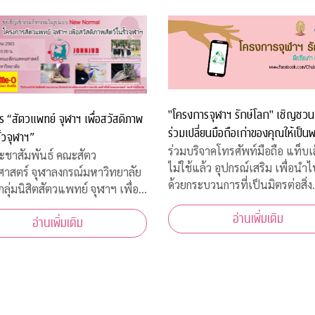
"โครงการจุฬาฯ รักษ์โลก" เชิญชวน
 “สัตวแพทย์ จุฬาฯ เพื่อสวัสดิภาพ
ร่วมเปลี่ยนมือถือเก่าของคุณให้เป็นพ
ั้วจุฬาฯ”
ร่วมบริจาคโทรศัพท์มือถือ แท็บเล็
ะชาสัมพันธ์ คณะสัตว
ไม่ใช้แล้ว อุปกรณ์เสริม เพื่อนำ
าสตร์ จุฬาลงกรณ์มหาวิทยาลัย
ด้วยกระบวนการที่เป็นมิตรต่อสิ่ง
กลุ่มนิสิตสัตวแพทย์ จุฬาฯ เพื่อ
แวดล้อม มือถือเก่า/แท็บเล็ต 1 เครื่อง
ภาพสัตว์ ขอเชิญผู้สนใจเข้าร่วม
อ่านเพิ่มเติม
โครงการฯ และ TES มอบเงิน 10
อ่านเพิ่มเติม
ิด “โครงการ “สัตวแพทย์ จุฬาฯ
ให้กับ "กองทุนภูมิคุ้มกันบำบัดมะเ
วัสดิภาพสัตว์ในรั้วจุฬาฯ” ในวัน
จุฬาฯ"
 5 สิงหาคม 2563 เวลา 08.45 –
น. ณ ห้อ