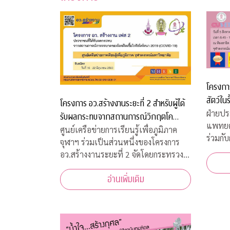
โครงการ
สัตว์ในร
โครงการ อว.สร้างงานระยะที่ 2 สำหรับผู้ได้
ฝ่ายปร
รับผลกระทบจากสถานการณ์วิกฤตโค
แพทยศ
วิด-19
ศูนย์เครือข่ายการเรียนรู้เพื่อภูมิภาค
ร่วมกับ
จุฬาฯ ร่วมเป็นส่วนหนึ่งของโครงการ
สวัสดิ
อว.สร้างงานระยะที่ 2 จัดโดยกระทรวง
พิธีเป
การอุดมศึกษา วิทยาศาสตร์ วิจัยและ
เพื่อส
อ่านเพิ่มเติม
นวัตกรรม เพื่อสร้างงานสำหรับผู้ได้รับ
พุธที่
ผลกระทบจากสถานการณ์วิกฤตโควิด-19
10.00 
เปิดรับสมัครประชาชนทั่วไปจำนวน
200 อัตรา