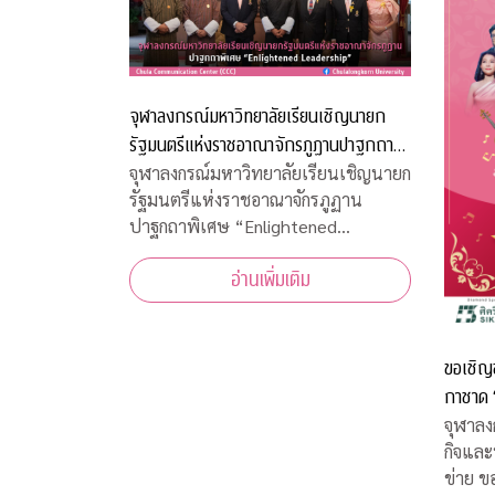
จุฬาลงกรณ์มหาวิทยาลัยเรียนเชิญนายก
รัฐมนตรีแห่งราชอาณาจักรภูฏานปาฐกถา
พิเศษ “Enlightened Leadership”
จุฬาลงกรณ์มหาวิทยาลัยเรียนเชิญนายก
รัฐมนตรีแห่งราชอาณาจักรภูฏาน
ปาฐกถาพิเศษ “Enlightened
Leadership”
อ่านเพิ่มเติม
ขอเชิญ
กาชาด “จุฬาฯ - สุนทราภรณ์ สรวลสนาน
กาชาด 1
จุฬาลง
กิจและ
ข่าย ขอเชิญชมคอนเสิร์ตการกุศลจุฬาฯ