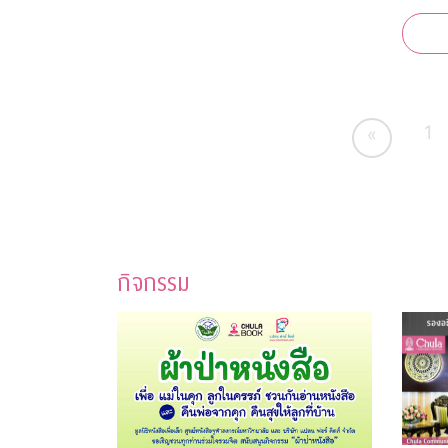
ช่วยกาชาด “จุฬาฯ - สุ
สนาน กาชา
ระดับต
เคยกว่
1
«
กิจกรรม