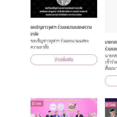
ขอเชิญชาวจุฬาฯ ร่วมลงนามแสดงความ
อาลัย
ขอเชิญชาวจุฬาฯ ร่วมลงนามแสดง
นายกสภ
ความอาลัย
ร่วมแล
Global
นายกสภ
อ่านเพิ่มเติม
เข้าร่
สัมมนา
ฮ่องกง