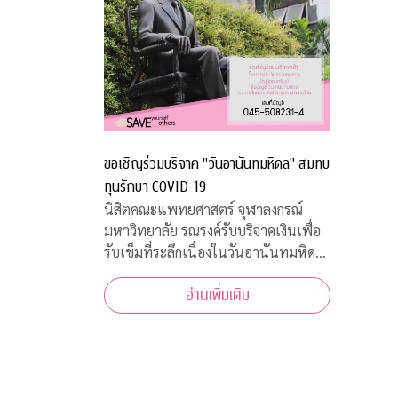
ขอเชิญร่วมบริจาค "วันอานันทมหิดล" สมทบ
ทุนรักษา COVID-19
นิสิตคณะแพทยศาสตร์ จุฬาลงกรณ์
มหาวิทยาลัย รณรงค์รับบริจาคเงินเพื่อ
รับเข็มที่ระลึกเนื่องในวันอานันทมหิดล
วันคล้ายสวรรคต ร.8 ผู้พระราชทาน
อ่านเพิ่มเติม
กำเนิด “แพทย์จุฬาฯ” พร้อมทั้งเชิญ
ชวนประชาชนสั่งจองเสื้อยืดที่ระลึก ราย
ได้สมทบทุนโครงการป้องกันและรักษา
COVID-19