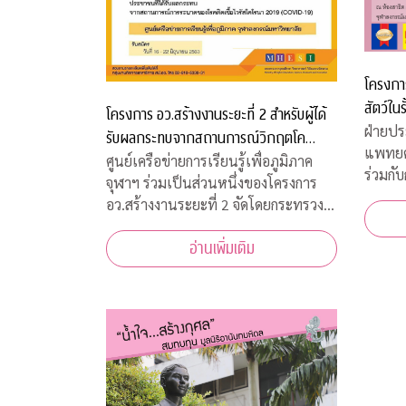
โครงการ
สัตว์ในร
โครงการ อว.สร้างงานระยะที่ 2 สำหรับผู้ได้
ฝ่ายปร
รับผลกระทบจากสถานการณ์วิกฤตโค
แพทยศ
วิด-19
ศูนย์เครือข่ายการเรียนรู้เพื่อภูมิภาค
ร่วมกับ
จุฬาฯ ร่วมเป็นส่วนหนึ่งของโครงการ
สวัสดิ
อว.สร้างงานระยะที่ 2 จัดโดยกระทรวง
พิธีเป
การอุดมศึกษา วิทยาศาสตร์ วิจัยและ
เพื่อส
อ่านเพิ่มเติม
นวัตกรรม เพื่อสร้างงานสำหรับผู้ได้รับ
พุธที่
ผลกระทบจากสถานการณ์วิกฤตโควิด-19
10.00 
เปิดรับสมัครประชาชนทั่วไปจำนวน
200 อัตรา