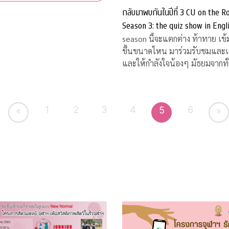
กลับมาพบกันในปีที่ 3 CU on the R
Season 3: the quiz show in Engl
คิดชิงไหวชิงพริบสุดมันส์ ส่งตรงถึง
season นี้จะแตกต่าง ท้าทาย เข้
ขึ้นขนาดไหน มาร่วมรับชมและเชียร์
และให้กำลังใจน้องๆ มัธยมจากทั
ประเทศ ได้ทางสถานีโทรทัศน์ไท
เอส (Thai PBS) และออกอากาศคู่ขนาน
กันทางสถานีโทรทัศน์เอแอลทีวี
1
2
3
4
6
5
«
»