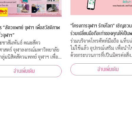
"โครงการจุฬาฯ รักษ์โลก" เชิญชวน
 “สัตวแพทย์ จุฬาฯ เพื่อสวัสดิภาพ
ร่วมเปลี่ยนมือถือเก่าของคุณให้เป็นพ
ั้วจุฬาฯ”
ร่วมบริจาคโทรศัพท์มือถือ แท็บเล็
ะชาสัมพันธ์ คณะสัตว
ไม่ใช้แล้ว อุปกรณ์เสริม เพื่อนำ
าสตร์ จุฬาลงกรณ์มหาวิทยาลัย
ด้วยกระบวนการที่เป็นมิตรต่อสิ่ง
กลุ่มนิสิตสัตวแพทย์ จุฬาฯ เพื่อ
แวดล้อม มือถือเก่า/แท็บเล็ต 1 เครื่อง
ภาพสัตว์ ขอเชิญผู้สนใจเข้าร่วม
อ่านเพิ่มเติม
โครงการฯ และ TES มอบเงิน 10
อ่านเพิ่มเติม
ิด “โครงการ “สัตวแพทย์ จุฬาฯ
ให้กับ "กองทุนภูมิคุ้มกันบำบัดมะเ
วัสดิภาพสัตว์ในรั้วจุฬาฯ” ในวัน
จุฬาฯ"
 5 สิงหาคม 2563 เวลา 08.45 –
น. ณ ห้อ