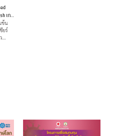
oad
ish เกม
บ้านท่าน
มข้น
่ว
ยพีบี
 (ALTV)