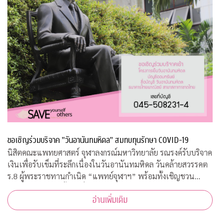
ขอเชิญร่วมบริจาค "วันอานันทมหิดล" สมทบทุนรักษา COVID-19
นิสิตคณะแพทยศาสตร์ จุฬาลงกรณ์มหาวิทยาลัย รณรงค์รับบริจาค
เงินเพื่อรับเข็มที่ระลึกเนื่องในวันอานันทมหิดล วันคล้ายสวรรคต
ร.8 ผู้พระราชทานกำเนิด “แพทย์จุฬาฯ” พร้อมทั้งเชิญชวน
ประชาชนสั่งจองเสื้อยืดที่ระลึก รายได้สมทบทุนโครงการป้องกัน
อ่านเพิ่มเติม
และรักษา COVID-19