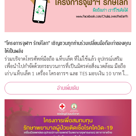
"โครงการจุฬาฯ รักษ์โลก" เชิญชวนทุกท่านร่วมเปลี่ยนมือถือเก่าของคุณ
ให้เป็นพลัง
ร่วมบริจาคโทรศัพท์มือถือ แท็บเล็ต ที่ไม่ใช้แล้ว อุปกรณ์เสริม
เพื่อนำไปกำจัดด้วยกระบวนการที่เป็นมิตรต่อสิ่งแวดล้อม มือถือ
เก่า/แท็บเล็ต 1 เครื่อง โครงการฯ และ TES มอบเงิน 10 บาท ให้
กับ "กองทุนภูมิคุ้มกันบำบัดมะเร็งจุฬาฯ"
อ่านเพิ่มเติม