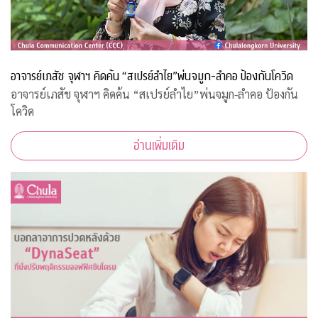
อาจารย์เภสัช จุฬาฯ คิดค้น “สเปรย์ลำไย”พ่นจมูก-ลำคอ ป้องกันโควิด
อาจารย์เภสัช จุฬาฯ คิดค้น “สเปรย์ลำไย”พ่นจมูก-ลำคอ ป้องกัน
โควิด
อ่านเพิ่มเติม