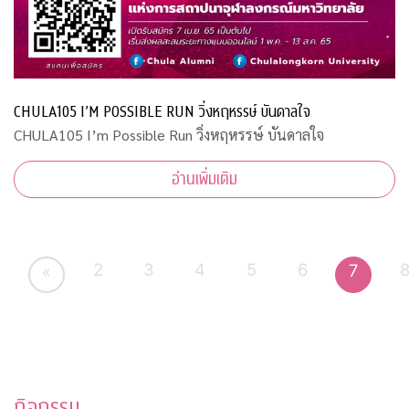
CHULA105 I’M POSSIBLE RUN วิ่งหฤหรรษ์ บันดาลใจ
CHULA105 I’m Possible Run วิ่งหฤหรรษ์ บันดาลใจ
อ่านเพิ่มเติม
2
3
4
5
6
7
«
กิจกรรม