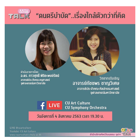
คุ้นหู ผ่านกระบวนการและเทคนิคทางด้านดิจิทัล