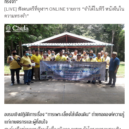
ทรงจำ”
[LIVE] ฟังดนตรีที่จุฬาฯ ONLINE รายการ “จำได้ในทีวี หนังจีนใน
ความทรงจำ”
อบรมเชิงปฏิบัติการเรื่อง “การเพาะเลี้ยงไส้เดือนดิน” ถ่ายทอดองค์ความรู้
แก่เกษตรกรและผู้ที่สนใจ