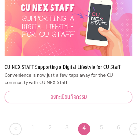
CU NEX STAFF Supporting a Digital Lifestyle for CU Staff
Convenience is now just a few taps away for the CU
community with CU NEX Staff
ลงทะเบียนกิจกรรม
1
2
3
5
6
4
«
»