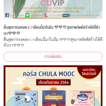
สิ้นสุดการรอคอย 👉เดือนนี้มาในธีม 💜💚💛สุขภาพจิตดีสร้างได้ที่ตัว
เรา💜💚💛
สิ้นสุดการรอคอย 👉เดือนนี้มาในธีม 💜💚💛สุขภาพจิตดีสร้างได้ที่
ตัวเรา💜💚💛
อ่านเพิ่มเติม