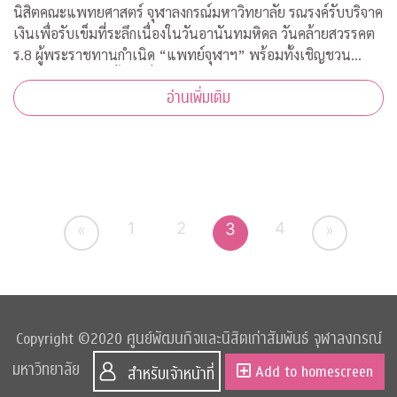
นิสิตคณะแพทยศาสตร์ จุฬาลงกรณ์มหาวิทยาลัย รณรงค์รับบริจาค
เงินเพื่อรับเข็มที่ระลึกเนื่องในวันอานันทมหิดล วันคล้ายสวรรคต
ร.8 ผู้พระราชทานกำเนิด “แพทย์จุฬาฯ” พร้อมทั้งเชิญชวน
ประชาชนสั่งจองเสื้อยืดที่ระลึก รายได้สมทบทุนโครงการป้องกัน
อ่านเพิ่มเติม
และรักษา COVID-19
1
2
4
3
«
»
Copyright ©2020 ศูนย์พัฒนกิจและนิสิตเก่าสัมพันธ์ จุฬาลงกรณ์
มหาวิทยาลัย
Add to homescreen
สำหรับเจ้าหน้าที่