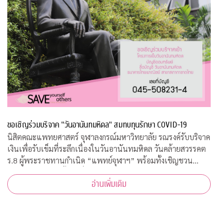
ขอเชิญร่วมบริจาค "วันอานันทมหิดล" สมทบทุนรักษา COVID-19
นิสิตคณะแพทยศาสตร์ จุฬาลงกรณ์มหาวิทยาลัย รณรงค์รับบริจาค
เงินเพื่อรับเข็มที่ระลึกเนื่องในวันอานันทมหิดล วันคล้ายสวรรคต
ร.8 ผู้พระราชทานกำเนิด “แพทย์จุฬาฯ” พร้อมทั้งเชิญชวน
ประชาชนสั่งจองเสื้อยืดที่ระลึก รายได้สมทบทุนโครงการป้องกัน
อ่านเพิ่มเติม
และรักษา COVID-19