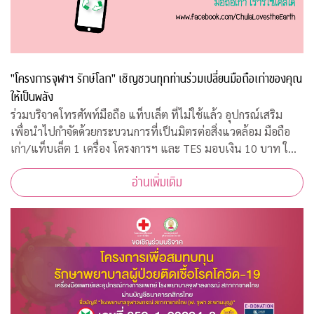
"โครงการจุฬาฯ รักษ์โลก" เชิญชวนทุกท่านร่วมเปลี่ยนมือถือเก่าของคุณ
ให้เป็นพลัง
ร่วมบริจาคโทรศัพท์มือถือ แท็บเล็ต ที่ไม่ใช้แล้ว อุปกรณ์เสริม
เพื่อนำไปกำจัดด้วยกระบวนการที่เป็นมิตรต่อสิ่งแวดล้อม มือถือ
เก่า/แท็บเล็ต 1 เครื่อง โครงการฯ และ TES มอบเงิน 10 บาท ให้
กับ "กองทุนภูมิคุ้มกันบำบัดมะเร็งจุฬาฯ"
อ่านเพิ่มเติม