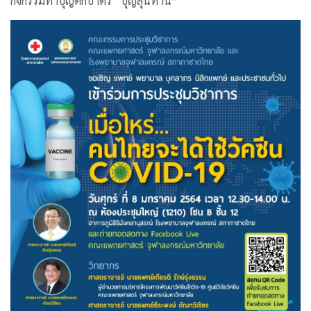
กิจกรรมทำบุญตักบาตร “บุญสุนทาน”