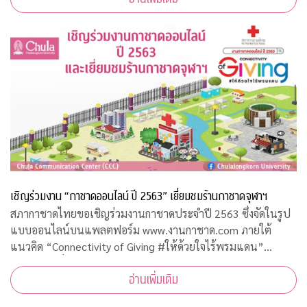
เชิญร่วมงาน “กาชาดออนไลน์ ปี 2563” เยี่ยมชมร้านกาชาดจุฬาฯ
สภากาชาดไทยขอเชิญร่วมงานกาชาดประจำปี 2563 ซึ่งจัดในรูป
แบบออนไลน์บนแพลตฟอร์ม www.งานกาชาด.com ภายใต้
แนวคิด “Connectivity of Giving #ให้ด้วยใจไร้พรมแดน”
ระหว่างวันที่ 19 – 29 ธันวาคม 2563 รายได้จากการจัดงานโดย
อ่านเพิ่มเติม
เสด็จพระราชกุศลบำรุงสภากาชาดไทย