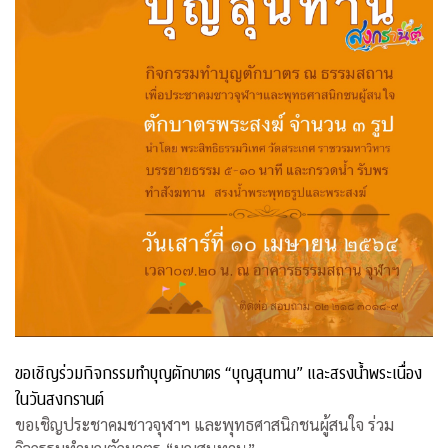
ขอเชิญร่วมกิจกรรมทำบุญตักบาตร “บุญสุนทาน” และสรงน้ำพระเนื่อง
ในวันสงกรานต์
ขอเชิญประชาคมชาวจุฬาฯ และพุทธศาสนิกชนผู้สนใจ ร่วม