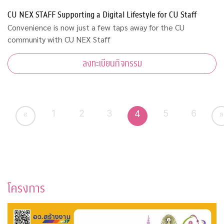
CU NEX STAFF Supporting a Digital Lifestyle for CU Staff
Convenience is now just a few taps away for the CU
community with CU NEX Staff
ลงทะเบียนกิจกรรม
1
2
3
5
6
4
«
»
โครงการ