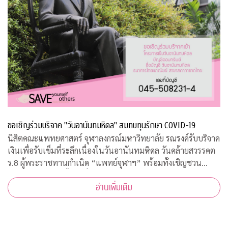
ขอเชิญร่วมบริจาค "วันอานันทมหิดล" สมทบทุนรักษา COVID-19
นิสิตคณะแพทยศาสตร์ จุฬาลงกรณ์มหาวิทยาลัย รณรงค์รับบริจาค
เงินเพื่อรับเข็มที่ระลึกเนื่องในวันอานันทมหิดล วันคล้ายสวรรคต
ร.8 ผู้พระราชทานกำเนิด “แพทย์จุฬาฯ” พร้อมทั้งเชิญชวน
ประชาชนสั่งจองเสื้อยืดที่ระลึก รายได้สมทบทุนโครงการป้องกัน
อ่านเพิ่มเติม
และรักษา COVID-19