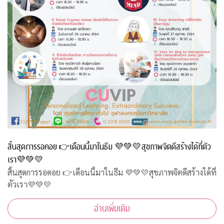
สิ้นสุดการรอคอย 👉เดือนนี้มาในธีม 💜💚💛สุขภาพจิตดีสร้างได้ที่ตัว
เรา💜💚💛
สิ้นสุดการรอคอย 👉เดือนนี้มาในธีม 💜💚💛สุขภาพจิตดีสร้างได้ที่
ตัวเรา💜💚💛
อ่านเพิ่มเติม