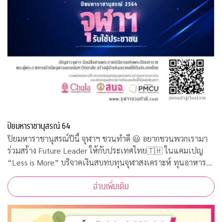
ปิยมหาราชานุสรณ์ 64
ปิยมหาราชานุสรณ์ปีนี้ จุฬาฯ ชวนทำดี 😃 อยากชวนพวกเรามา
ร่วมสร้าง Future Leader ให้กับประเทศไทย🇹🇭 ในแคมเปญ
“Less is More” บริจาคเงินสบทบทุนจุฬาสงเคราะห์ ทุนอาหาร
กลางวัน และสนับสนุนอุปกรณ์การเรียนออนไลน์ให้น้องนิสิตใช้ทำ
อ่านเพิ่มเติม
กิจกรรมจิตอาสาออนไลน์รับใช้ประชาชนคว