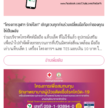
"โครงการจุฬาฯ รักษ์โลก" เชิญชวนทุกท่านร่วมเปลี่ยนมือถือเก่าของคุณ
ให้เป็นพลัง
ร่วมบริจาคโทรศัพท์มือถือ แท็บเล็ต ที่ไม่ใช้แล้ว อุปกรณ์เสริม
เพื่อนำไปกำจัดด้วยกระบวนการที่เป็นมิตรต่อสิ่งแวดล้อม มือถือ
เก่า/แท็บเล็ต 1 เครื่อง โครงการฯ และ TES มอบเงิน 10 บาท ให้
กับ "กองทุนภูมิคุ้มกันบำบัดมะเร็งจุฬาฯ"
อ่านเพิ่มเติม