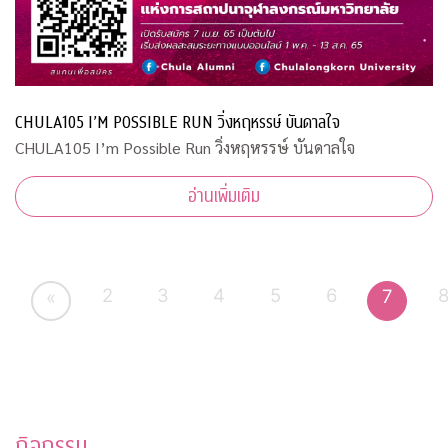
CHULA105 I’M POSSIBLE RUN วิ่งหฤหรรษ์ บันดาลใจ
CHULA105 I’m Possible Run วิ่งหฤหรรษ์ บันดาลใจ
อ่านเพิ่มเติม
2
3
4
5
6
7
«
กิจกรรม