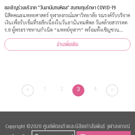
ขอเชิญร่วมบริจาค "วันอานันทมหิดล" สมทบทุนรักษา COVID-19
นิสิตคณะแพทยศาสตร์ จุฬาลงกรณ์มหาวิทยาลัย รณรงค์รับบริจาค
เงินเพื่อรับเข็มที่ระลึกเนื่องในวันอานันทมหิดล วันคล้ายสวรรคต
ร.8 ผู้พระราชทานกำเนิด “แพทย์จุฬาฯ” พร้อมทั้งเชิญชวน
ประชาชนสั่งจองเสื้อยืดที่ระลึก รายได้สมทบทุนโครงการป้องกัน
อ่านเพิ่มเติม
และรักษา COVID-19
1
2
4
3
«
»
Copyright ©2020 ศูนย์พัฒนกิจและนิสิตเก่าสัมพันธ์ จุฬาลงกรณ์