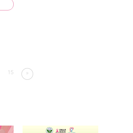
มมนา
ัมมนา
ice
นพุธ
15
»