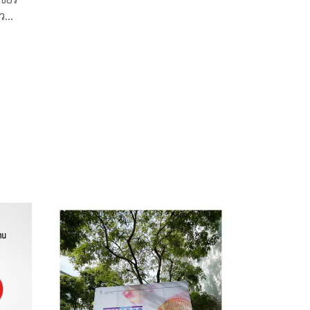
่ว
ยพีบี
 (ALTV)