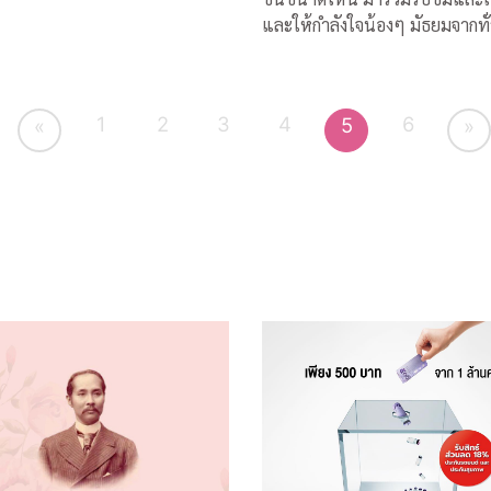
และให้กำลังใจน้องๆ มัธยมจากทั
ประเทศ ได้ทางสถานีโทรทัศน์ไท
เอส (Thai PBS) และออกอากาศคู่ขนาน
กันทางสถานีโทรทัศน์เอแอลทีวี
1
2
3
4
6
5
«
»