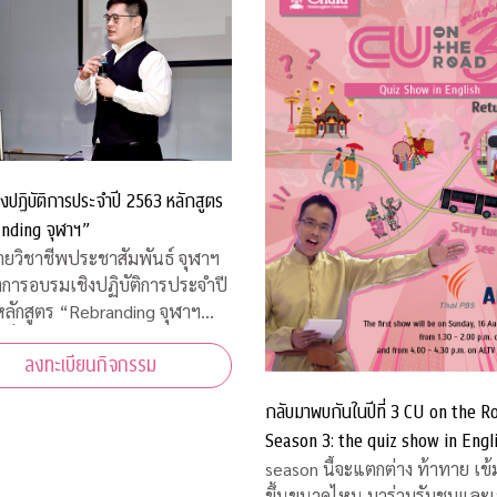
งปฏิบัติการประจำปี 2563 หลักสูตร
nding จุฬาฯ”
่ายวิชาชีพประชาสัมพันธ์ จุฬาฯ
งการอบรมเชิงปฏิบัติการประจำปี
ลักสูตร “Rebranding จุฬาฯ
สื่อสารประชาสัมพันธ์ภายหลัง
ลงทะเบียนกิจกรรม
ารณ์โควิด-19”
กลับมาพบกันในปีที่ 3 CU on the R
Season 3: the quiz show in Engl
คิดชิงไหวชิงพริบสุดมันส์ ส่งตรงถึง
season นี้จะแตกต่าง ท้าทาย เข้
ขึ้นขนาดไหน มาร่วมรับชมและเชียร์