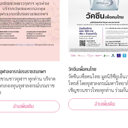
วัคซีนเพื่อคนไทย
จุฬาลงกรณ์บรมราชสมภพฯ
วัคซีนเพื่อคนไทย มูลนิธิซียูเอ็นเ
ชวนชาวจุฬาฯ ทุกท่าน บริจาค
ไพรส์ โดยจุฬาลงกรณ์มหาวิทยาล
มทบกองทุนจุฬาลงกรณ์บรมราช
เชิญชวนชาวไทยทุกท่าน ร่วมกัน
ฯ
เพื่อเป็นทุนสนับสนุน นักวิจัยไ
อ่านเพิ่มเติม
ค้นคว้าวิจัย พัฒนา และผลิตวัคซ
อ่านเพิ่มเติม
โควิด-19*