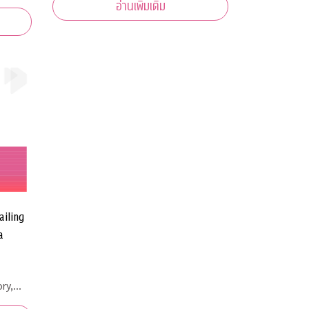
อ่านเพิ่มเติม
ailing
a
ry,
ng,