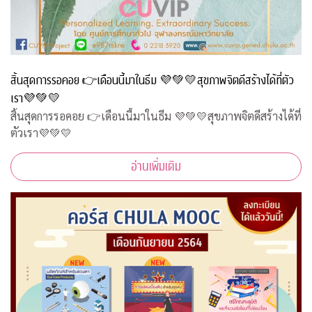
สิ้นสุดการรอคอย 👉เดือนนี้มาในธีม 💜💚💛สุขภาพจิตดีสร้างได้ที่ตัว
เรา💜💚💛
สิ้นสุดการรอคอย 👉เดือนนี้มาในธีม 💜💚💛สุขภาพจิตดีสร้างได้ที่
ตัวเรา💜💚💛
อ่านเพิ่มเติม