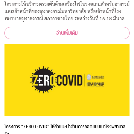
โครงการให้บริการตรวจตับด้วยเครื่องไฟโบร-สแกนสำหรับอาจารย์
และเจ้าหน้าที่ของจุฬาลงกรณ์มหาวิทยาลัย หรือเจ้าหน้าที่โรง
พยาบาลจุฬาลงกรณ์ สภากาชาดไทย ระหว่างวันที่ 16-18 มีนาคม
2563 เวลา 08.00-15.00 ณ ฝ่ายธนาคารเลือด ชั้น 3B อาคารภูมิสิ
อ่านเพิ่มเติม
ริมังคลานุสรณ์ รพ.จุฬาลงกร
โครงการ “ZERO COVID” ให้คำแนะนำด้านการออกแบบแก่โรงพยาบาล