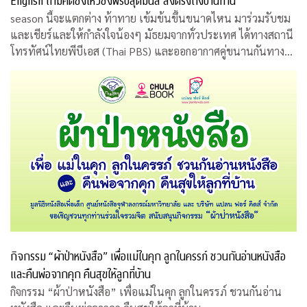
English เกมคิดชิงไหวชิงพริบสุดมันส์ ส่งตรงถึงบ้านท่าน
season นี้จะแตกต่าง ท้าทาย เข้มข้นขึ้นขนาดไหน มาร่วมรับชม
และเชียร์และให้กำลังใจน้องๆ มัธยมจากทั่วประเทศ ได้ทางสถานี
โทรทัศน์ไทยพีบีเอส (Thai PBS) และออกอากาศคู่ขนานกันทาง
สถานีโทรทัศน์เอแอลทีวี (ALTV)
กิจกรรม “ผ้าป่าหนังสือ” เพื่อแม่ในคุก ลูกในครรภ์ ชวนกันอ่านหนังสือ
และคืนพ่อจากคุก คืนสุขให้ลูกที่บ้าน
กิจกรรม “ผ้าป่าหนังสือ” เพื่อแม่ในคุก ลูกในครรภ์ ชวนกันอ่าน