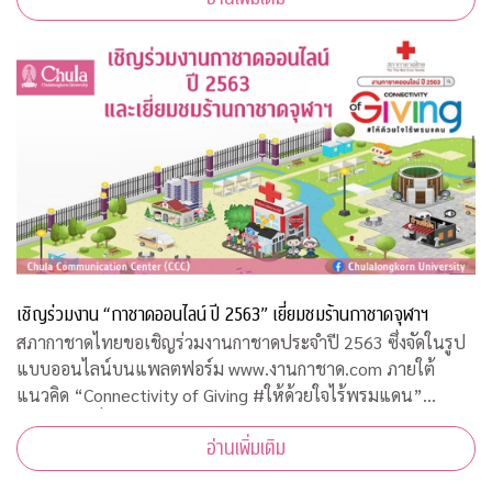
เชิญร่วมงาน “กาชาดออนไลน์ ปี 2563” เยี่ยมชมร้านกาชาดจุฬาฯ
สภากาชาดไทยขอเชิญร่วมงานกาชาดประจำปี 2563 ซึ่งจัดในรูป
แบบออนไลน์บนแพลตฟอร์ม www.งานกาชาด.com ภายใต้
แนวคิด “Connectivity of Giving #ให้ด้วยใจไร้พรมแดน”
ระหว่างวันที่ 19 – 29 ธันวาคม 2563 รายได้จากการจัดงานโดย
อ่านเพิ่มเติม
เสด็จพระราชกุศลบำรุงสภากาชาดไทย