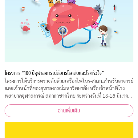
โครงการ “100 ปีจุฬาลงกรณ์ต่อกรโรคตับและโรคหัวใจ”
โครงการให้บริการตรวจตับด้วยเครื่องไฟโบร-สแกนสำหรับอาจารย์
และเจ้าหน้าที่ของจุฬาลงกรณ์มหาวิทยาลัย หรือเจ้าหน้าที่โรง
พยาบาลจุฬาลงกรณ์ สภากาชาดไทย ระหว่างวันที่ 16-18 มีนาคม
2563 เวลา 08.00-15.00 ณ ฝ่ายธนาคารเลือด ชั้น 3B อาคารภูมิสิ
อ่านเพิ่มเติม
ริมังคลานุสรณ์ รพ.จุฬาลงกร