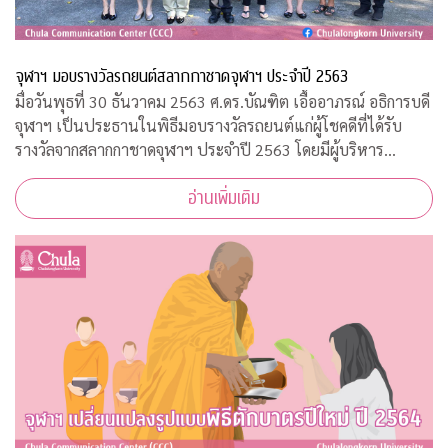
จุฬาฯ มอบรางวัลรถยนต์สลากกาชาดจุฬาฯ ประจำปี 2563
มื่อวันพุธที่ 30 ธันวาคม 2563 ศ.ดร.บัณฑิต เอื้ออาภรณ์ อธิการบดี
จุฬาฯ เป็นประธานในพิธีมอบรางวัลรถยนต์แก่ผู้โชคดีที่ได้รับ
รางวัลจากสลากกาชาดจุฬาฯ ประจำปี 2563 โดยมีผู้บริหาร
มหาวิทยาลัยและคณะกรรมการดำเนินการบัตรการกุศลสมทบทุน
อ่านเพิ่มเติม
กาชาด ปี 2563 ร่วมแสดงความยินดีกั