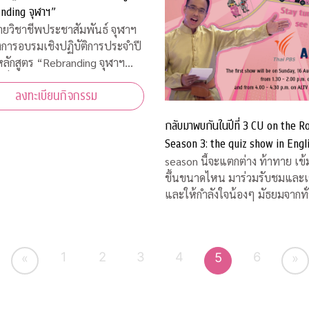
nding จุฬาฯ”
่ายวิชาชีพประชาสัมพันธ์ จุฬาฯ
งการอบรมเชิงปฏิบัติการประจำปี
ลักสูตร “Rebranding จุฬาฯ
สื่อสารประชาสัมพันธ์ภายหลัง
ลงทะเบียนกิจกรรม
ารณ์โควิด-19”
กลับมาพบกันในปีที่ 3 CU on the R
Season 3: the quiz show in Engl
คิดชิงไหวชิงพริบสุดมันส์ ส่งตรงถึง
season นี้จะแตกต่าง ท้าทาย เข้
ขึ้นขนาดไหน มาร่วมรับชมและเชียร์
และให้กำลังใจน้องๆ มัธยมจากทั
ประเทศ ได้ทางสถานีโทรทัศน์ไท
เอส (Thai PBS) และออกอากาศคู่ขนาน
กันทางสถานีโทรทัศน์เอแอลทีวี
1
2
3
4
6
5
«
»