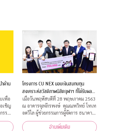
โครงการ CU NEX มอบเงินสมทบทุน
นำด้าน
สงเคราะห์สวัสดิภาพนิสิตจุฬาฯ ที่ได้รับผลก
ระทบจากโควิด-19
เมื่อวันพฤหัสบดีที่ 28 พฤษภาคม 2563
เพื่อ
ณ อาคารจุลจักรพงษ์ คุณณพวิทย์ โทเท
ขอเชิญ
อดวิไล ผู้ช่วยกรรมการผู้จัดการ ธนาคาร
ยกรรม
กสิกรไทย เป็นผู้แทนธนาคาร ภายใต้
้าร่วม
อ่านเพิ่มเติม
โครงการ CU NEX มอบเงิน 200,000
ห้ความ