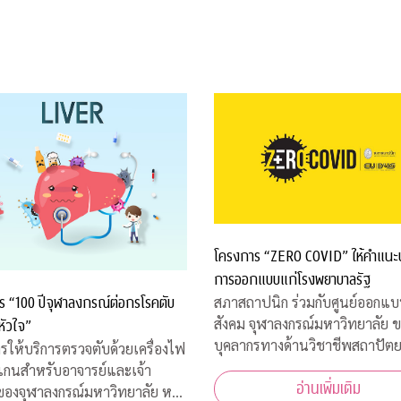
โครงการ “ZERO COVID” ให้คำแนะ
การออกแบบแก่โรงพยาบาลรัฐ
ร “100 ปีจุฬาลงกรณ์ต่อกรโรคตับ
สภาสถาปนิก ร่วมกับศูนย์ออกแบบ
สังคม จุฬาลงกรณ์มหาวิทยาลัย 
หัวใจ”
บุคลากรทางด้านวิชาชีพสถาปัต
รให้บริการตรวจตับด้วยเครื่องไฟ
และการออกแบบในสาขาต่างๆ เข
แกนสำหรับอาจารย์และเจ้า
อ่านเพิ่มเติม
โครงการ “ZERO COVID” เพื่อใ
่ของจุฬาลงกรณ์มหาวิทยาลัย หรือ