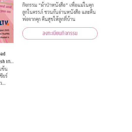
คุก คืนสุขให้ลูกที่บ้าน
กิจกรรม “ผ้าป่าหนังสือ” เพื่อแม่ในคุก
ลูกในครรภ์ ชวนกันอ่านหนังสือ และคืน
พ่อจากคุก คืนสุขให้ลูกที่บ้าน
ลงทะเบียนกิจกรรม
oad
ish เกม
บ้านท่าน
มข้น
่ว
ยพีบี
 (ALTV)