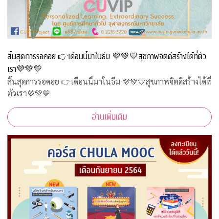
สิ้นสุดการรอคอย 👉เดือนนี้มาในธีม 💜💚💛สุขภาพจิตดีสร้างได้ที่ตัว
เรา💜💚💛
สิ้นสุดการรอคอย 👉เดือนนี้มาในธีม 💜💚💛สุขภาพจิตดีสร้างได้ที่
ตัวเรา💜💚💛
อ่านเพิ่มเติม