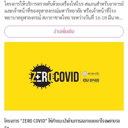
โครงการให้บริการตรวจตับด้วยเครื่องไฟโบร-สแกนสำหรับอาจารย์
และเจ้าหน้าที่ของจุฬาลงกรณ์มหาวิทยาลัย หรือเจ้าหน้าที่โรง
พยาบาลจุฬาลงกรณ์ สภากาชาดไทย ระหว่างวันที่ 16-18 มีนาคม
2563 เวลา 08.00-15.00 ณ ฝ่ายธนาคารเลือด ชั้น 3B อาคารภูมิสิ
อ่านเพิ่มเติม
ริมังคลานุสรณ์ รพ.จุฬาลงกร
โครงการ “ZERO COVID” ให้คำแนะนำด้านการออกแบบแก่โรงพยาบาล