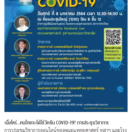
เมื่อไหร่…คนไทยจะได้ใช้วัคซีน COVID-19? การประชุมวิชาการ
การประชุมวิชาการออนไลน์ของคณะแพทยศาสตร์ จุฬาฯ และโรง