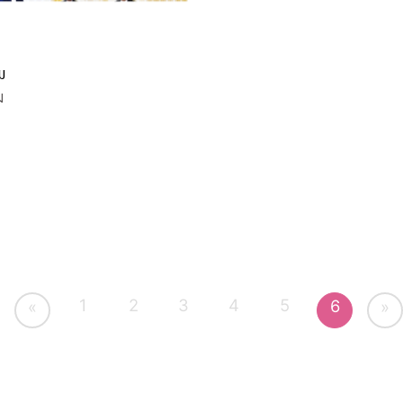
ม
ม
1
2
3
4
5
6
«
»