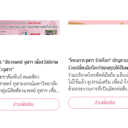
"โครงการจุฬาฯ รักษ์โลก" เชิญชวน
 “สัตวแพทย์ จุฬาฯ เพื่อสวัสดิภาพ
ร่วมเปลี่ยนมือถือเก่าของคุณให้เป็นพ
ั้วจุฬาฯ”
ร่วมบริจาคโทรศัพท์มือถือ แท็บเล็
ะชาสัมพันธ์ คณะสัตว
ไม่ใช้แล้ว อุปกรณ์เสริม เพื่อนำ
าสตร์ จุฬาลงกรณ์มหาวิทยาลัย
ด้วยกระบวนการที่เป็นมิตรต่อสิ่ง
กลุ่มนิสิตสัตวแพทย์ จุฬาฯ เพื่อ
แวดล้อม มือถือเก่า/แท็บเล็ต 1 เครื่อง
ภาพสัตว์ ขอเชิญผู้สนใจเข้าร่วม
อ่านเพิ่มเติม
โครงการฯ และ TES มอบเงิน 10
อ่านเพิ่มเติม
ิด “โครงการ “สัตวแพทย์ จุฬาฯ
ให้กับ "กองทุนภูมิคุ้มกันบำบัดมะเ
วัสดิภาพสัตว์ในรั้วจุฬาฯ” ในวัน
จุฬาฯ"
 5 สิงหาคม 2563 เวลา 08.45 –
น. ณ ห้อ