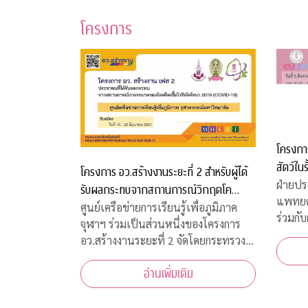
โครงการ
โครงการ
สัตว์ในร
โครงการ อว.สร้างงานระยะที่ 2 สำหรับผู้ได้
ฝ่ายปร
รับผลกระทบจากสถานการณ์วิกฤตโค
แพทยศ
วิด-19
ศูนย์เครือข่ายการเรียนรู้เพื่อภูมิภาค
ร่วมกับ
จุฬาฯ ร่วมเป็นส่วนหนึ่งของโครงการ
สวัสดิ
อว.สร้างงานระยะที่ 2 จัดโดยกระทรวง
พิธีเป
การอุดมศึกษา วิทยาศาสตร์ วิจัยและ
เพื่อส
อ่านเพิ่มเติม
นวัตกรรม เพื่อสร้างงานสำหรับผู้ได้รับ
พุธที่
ผลกระทบจากสถานการณ์วิกฤตโควิด-19
10.00 
เปิดรับสมัครประชาชนทั่วไปจำนวน