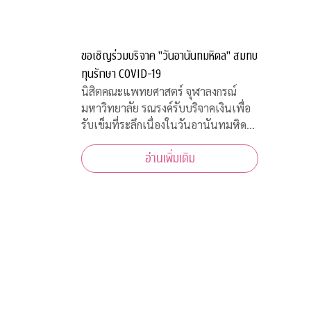
200 อัตรา
ขอเชิญร่วมบริจาค "วันอานันทมหิดล" สมทบ
ทุนรักษา COVID-19
นิสิตคณะแพทยศาสตร์ จุฬาลงกรณ์
มหาวิทยาลัย รณรงค์รับบริจาคเงินเพื่อ
รับเข็มที่ระลึกเนื่องในวันอานันทมหิดล
วันคล้ายสวรรคต ร.8 ผู้พระราชทาน
อ่านเพิ่มเติม
กำเนิด “แพทย์จุฬาฯ” พร้อมทั้งเชิญ
ชวนประชาชนสั่งจองเสื้อยืดที่ระลึก ราย
ได้สมทบทุนโครงการป้องกันและรักษา
COVID-19