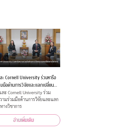
ละ Cornell University ร่วมหารือ
มมือด้านการวิจัยและแลกเปลี่ยน
าการ
และ Cornell University ร่วม
วามร่วมมือด้านการวิจัยและแลก
นทางวิชาการ
อ่านเพิ่มเติม