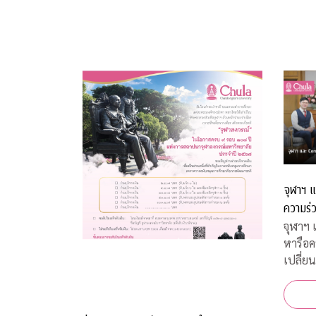
จุฬาฯ แ
ความร่ว
ทางวิช
จุฬาฯ 
หารือค
เปลี่ย