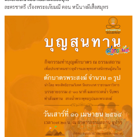
ละครชาตรี เรื่องพระอภัยมณี ตอน หนีนางผีเสื้อสมุทร