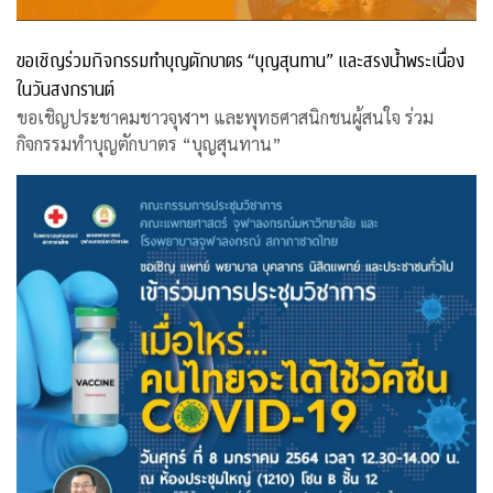
ขอเชิญร่วมกิจกรรมทำบุญตักบาตร “บุญสุนทาน” และสรงน้ำพระเนื่อง
ในวันสงกรานต์
ขอเชิญประชาคมชาวจุฬาฯ และพุทธศาสนิกชนผู้สนใจ ร่วม
กิจกรรมทำบุญตักบาตร “บุญสุนทาน”