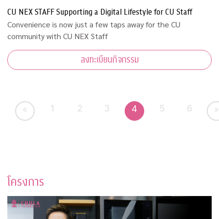
CU NEX STAFF Supporting a Digital Lifestyle for CU Staff
Convenience is now just a few taps away for the CU
community with CU NEX Staff
ลงทะเบียนกิจกรรม
1
2
3
5
6
4
«
»
โครงการ